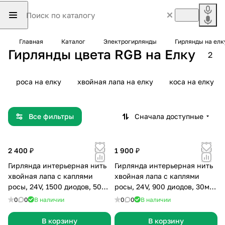
Главная
Каталог
Электрогирлянды
Гирлянды на елк
Гирлянды цвета RGB на Елку
2
роса на елку
хвойная лапа на елку
коса на елку
Все фильтры
Сначала доступные
2 400 ₽
1 900 ₽
Гирлянда интерьерная нить
Гирлянда интерьерная нить
хвойная лапа с каплями
хвойная лапа с каплями
росы, 24V, 1500 диодов, 50м,
росы, 24V, 900 диодов, 30м,
серебристая линия, цветная
зеленая линия, цветная RGB,
0
0
В наличии
0
0
В наличии
RGB, с пультом
с пультом
В корзину
В корзину