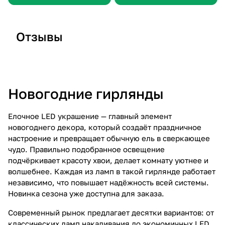
Отзывы
Отзыв 26
Отзыв 25
О
Новогодние гирлянды
Елочное LED украшение — главный элемент
новогоднего декора, который создаёт праздничное
настроение и превращает обычную ель в сверкающее
чудо. Правильно подобранное освещение
подчёркивает красоту хвои, делает комнату уютнее и
волшебнее. Каждая из ламп в такой гирлянде работает
независимо, что повышает надёжность всей системы.
Новинка сезона уже доступна для заказа.
Современный рынок предлагает десятки вариантов: от
классических ламп накаливания до экономичных LED