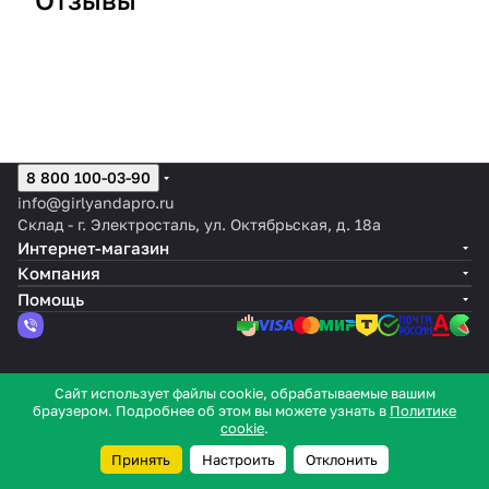
Отзыв 26
Отзыв 25
О
8 800 100-03-90
info@girlyandapro.ru
Склад - г. Электросталь, ул. Октябрьская, д. 18а
Интернет-магазин
Компания
Помощь
© 2026 Интернет-магазин GirlyandaPro
Сайт использует файлы cookie, обрабатываемые вашим
браузером. Подробнее об этом вы можете узнать в
Политике
Конфиденциальность
Оферта
cookie
.
Принять
Настроить
Отклонить
Главная
Каталог
Корзина
Кабинет
Контакты