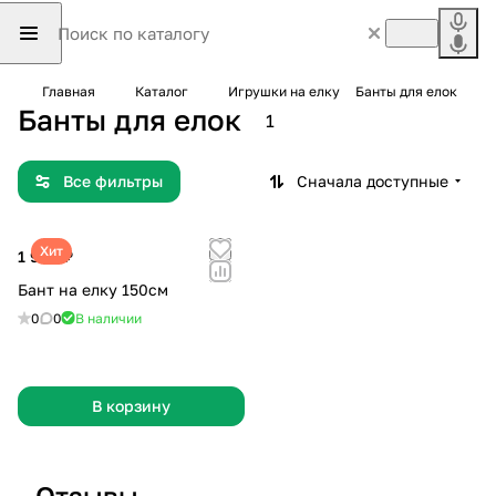
Главная
Каталог
Игрушки на елку
Банты для елок
Банты для елок
1
Все фильтры
Сначала доступные
Хит
1 999 ₽
Бант на елку 150см
0
0
В наличии
В корзину
Отзывы