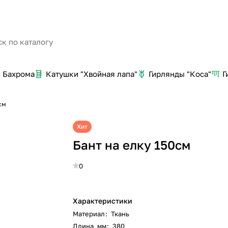
Бахрома
Катушки "Хвойная лапа"
Гирлянды "Коса"
Г
см
Хит
Бант на елку 150см
0
Характеристики
Материал
:
Ткань
Длина, мм
:
380