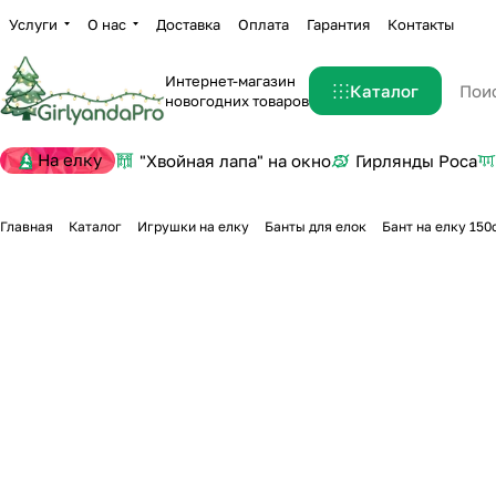
Услуги
О нас
Доставка
Оплата
Гарантия
Контакты
Интернет-магазин
Каталог
новогодних товаров
На елку
"Хвойная лапа" на окно
Гирлянды Роса
Главная
Каталог
Игрушки на елку
Банты для елок
Бант на елку 150