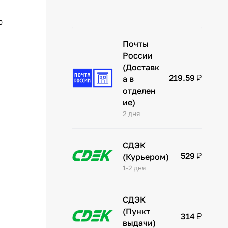
0
Почты
России
(Доставк
219.59 ₽
а в
отделен
ие)
2 дня
СДЭК
529 ₽
(Курьером)
1-2 дня
СДЭК
(Пункт
314 ₽
выдачи)