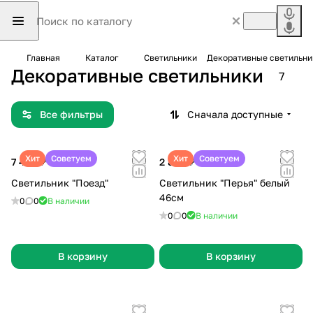
Главная
Каталог
Светильники
Декоративные светильни
Декоративные светильники
7
Все фильтры
Сначала доступные
Хит
Советуем
Хит
Советуем
7 499 ₽
2 899 ₽
Светильник "Поезд"
Светильник "Перья" белый
46см
0
0
В наличии
0
0
В наличии
В корзину
В корзину