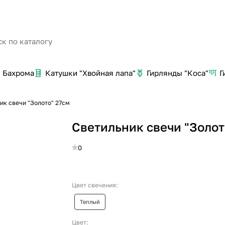
Бахрома
Катушки "Хвойная лапа"
Гирлянды "Коса"
Г
ик свечи "Золото" 27см
Cветильник свечи "Золот
0
Цвет свечения:
Теплый
Цвет: