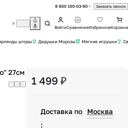
8 800 100-03-90
Заказать звонок
Войти
Сравнение
Избранное
Корзина
ирлянды шторы
Дедушки Морозы
Мягкие игрушки
С
о" 27см
1 499 ₽
Доставка по
Москва
: