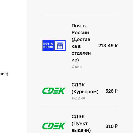
Почты
России
(Достав
213.49 ₽
ка в
отделен
ие)
2 дня
ение)
СДЭК
526 ₽
(Курьером)
1-2 дня
СДЭК
(Пункт
310 ₽
выдачи)