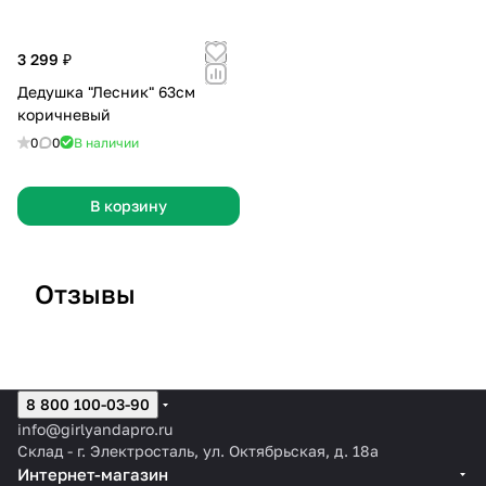
3 299 ₽
Дедушка "Лесник" 63см
коричневый
0
0
В наличии
В корзину
Отзывы
Отзыв 26
Отзыв 25
О
8 800 100-03-90
info@girlyandapro.ru
Склад - г. Электросталь, ул. Октябрьская, д. 18а
Интернет-магазин