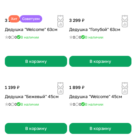
Хит
Советуем
3 299 ₽
3 299 ₽
Дедушка "Welcome" 63см
Дедушка "Голубой" 63см
0
0
В наличии
0
0
В наличии
В корзину
В корзину
1 199 ₽
1 899 ₽
Дедушка "Бежевый" 45см
Дедушка "Welcome" 45см
0
0
В наличии
0
0
В наличии
В корзину
В корзину