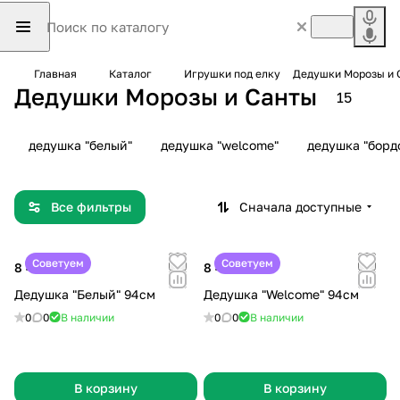
Главная
Каталог
Игрушки под елку
Дедушки Морозы и 
Дедушки Морозы и Санты
15
дедушка "белый"
дедушка "welcome"
дедушка "борд
Все фильтры
Сначала доступные
Советуем
Советуем
8 499 ₽
8 499 ₽
Дедушка "Белый" 94см
Дедушка "Welcome" 94см
0
0
В наличии
0
0
В наличии
В корзину
В корзину