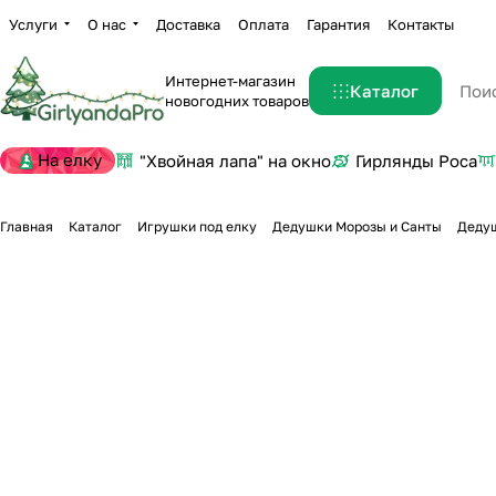
Услуги
О нас
Доставка
Оплата
Гарантия
Контакты
Интернет-магазин
Каталог
новогодних товаров
На елку
"Хвойная лапа" на окно
Гирлянды Роса
Главная
Каталог
Игрушки под елку
Дедушки Морозы и Санты
Дедуш