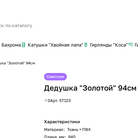
Бахрома
Катушки "Хвойная лапа"
Гирлянды "Коса"
Г
ка "Золотой" 94см
Советуем
Дедушка "Золотой" 94см
0
Арт.
ST123
Характеристики
Материал
:
Ткань + ПВХ
Длина, мм
:
940