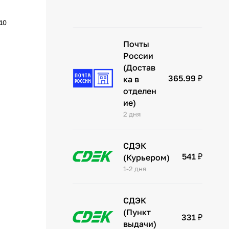
10
Почты
России
(Достав
365.99 ₽
ка в
отделен
ие)
2 дня
СДЭК
541 ₽
(Курьером)
1-2 дня
СДЭК
(Пункт
331 ₽
выдачи)