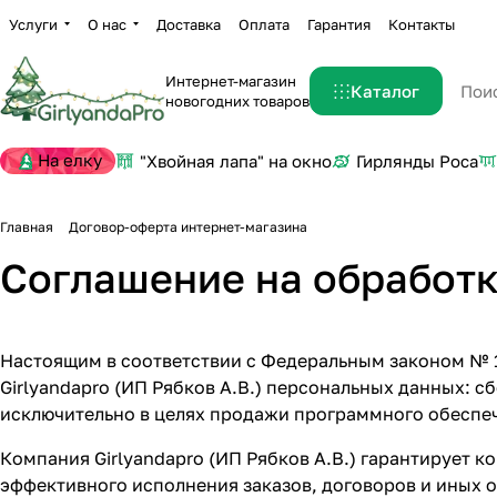
Услуги
О нас
Доставка
Оплата
Гарантия
Контакты
Интернет-магазин
Каталог
новогодних товаров
На елку
"Хвойная лапа" на окно
Гирлянды Роса
Главная
Договор-оферта интернет-магазина
Соглашение на обработ
Настоящим в соответствии с Федеральным законом № 1
Girlyandapro (ИП Рябков А.В.) персональных данных: с
исключительно в целях продажи программного обеспеч
Компания Girlyandapro (ИП Рябков А.В.) гарантирует
эффективного исполнения заказов, договоров и иных о