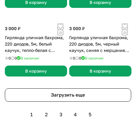
В корзину
В корзину
3 000 ₽
3 000 ₽
Гирлянда уличная бахрома,
Гирлянда уличная бахрома,
220 диодов, 5м, белый
220 диодов, 5м, черный
каучук, тепло-белая с
каучук, синяя с мерцанием,
мерцанием, без сетевого
без сетевого шнура
0
0
В наличии
0
0
В наличии
шнура
В корзину
В корзину
Загрузить еще
1
2
3
4
5