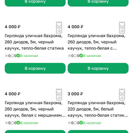
В корзину
В корзину
4 000 ₽
4 000 ₽
Гирлянда уличная бахрома,
Гирлянда уличная бахрома,
260 диодов, 5м, черный
260 диодов, 5м, черный
каучук, тепло-белая статика
каучук, тепло-белая с
мерцанием, без сетевого
0
0
В наличии
0
0
В наличии
шнура
В корзину
В корзину
4 000 ₽
3 000 ₽
Гирлянда уличная бахрома,
Гирлянда уличная бахрома,
260 диодов, 5м, черный
220 диодов, 5м, белый
каучук, белая с мерцанием,
каучук, тепло-белая статика,
без сетевого шнура
без сетевого шнура
0
0
В наличии
0
0
В наличии