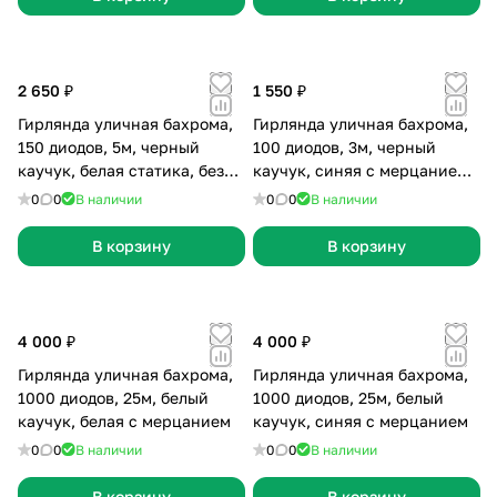
2 650 ₽
1 550 ₽
Гирлянда уличная бахрома,
Гирлянда уличная бахрома,
150 диодов, 5м, черный
100 диодов, 3м, черный
каучук, белая статика, без
каучук, синяя с мерцанием,
сетевого шнура
без сетевого шнура
0
0
В наличии
0
0
В наличии
В корзину
В корзину
4 000 ₽
4 000 ₽
Гирлянда уличная бахрома,
Гирлянда уличная бахрома,
1000 диодов, 25м, белый
1000 диодов, 25м, белый
каучук, белая с мерцанием
каучук, синяя с мерцанием
0
0
В наличии
0
0
В наличии
В корзину
В корзину