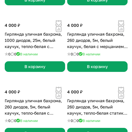
4 000 ₽
4 000 ₽
Гирлянда уличная бахрома,
Гирлянда уличная бахрома,
1000 диодов, 25м, белый
260 диодов, 5м, белый
каучук, тепло-белая с
каучук, белая с мерцанием,
мерцанием
без сетевого шнура
0
0
В наличии
0
0
В наличии
В корзину
В корзину
4 000 ₽
4 000 ₽
Гирлянда уличная бахрома,
Гирлянда уличная бахрома,
260 диодов, 5м, белый
260 диодов, 5м, белый
каучук, тепло-белая с
каучук, тепло-белая статика,
мерцанием, без сетевого
без сетевого шнура
0
0
В наличии
0
0
В наличии
шнура