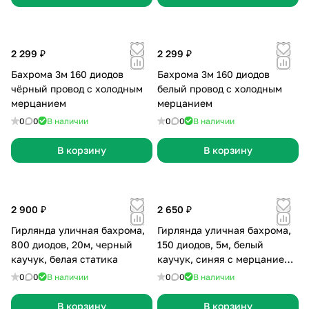
2 299 ₽
2 299 ₽
Бахрома 3м 160 диодов
Бахрома 3м 160 диодов
чёрный провод с холодным
белый провод с холодным
мерцанием
мерцанием
0
0
В наличии
0
0
В наличии
В корзину
В корзину
2 900 ₽
2 650 ₽
Гирлянда уличная бахрома,
Гирлянда уличная бахрома,
800 диодов, 20м, черный
150 диодов, 5м, белый
каучук, белая статика
каучук, синяя с мерцанием,
без сетевого шнура
0
0
В наличии
0
0
В наличии
В корзину
В корзину