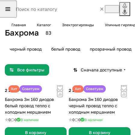
Главная
Каталог
Электрогирлянды
Уличные гирлян
Бахрома
83
черный провод
белый провод
прозрачный провод
Все фильтры
Сначала доступные
Хит
Советуем
Хит
Советуем
2 299 ₽
2 299 ₽
Бахрома 3м 160 диодов
Бахрома 3м 160 диодов
белый провод тепло с
черный провод тепло с
холодным мерцанием
холодным мерцанием
0
0
В наличии
0
0
В наличии
В корзину
В корзину