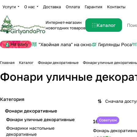
Услуги
О нас
Доставка
Оплата
Гарантия
Контакты
Интернет-магазин
Каталог
новогодних товаров
На елку
"Хвойная лапа" на окно
Гирлянды Роса
Главная
Каталог
Фонари декоративные
Фонари уличные декоративн
Фонари уличные декора
Категория
Сначала дост
Фонари декоративные
Фонари уличные декоративные
Советуем
16 999 ₽
Фонарики настольные
Фонарь декоративн
декоративные