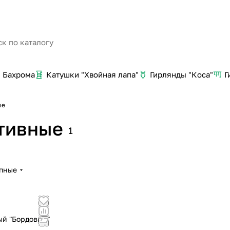
Бахрома
Катушки "Хвойная лапа"
Гирлянды "Коса"
Г
ые
тивные
1
упные
ый "Бордовый"