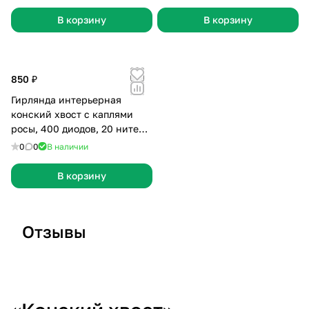
статика
белая, статика
В корзину
В корзину
850 ₽
Гирлянда интерьерная
конский хвост с каплями
росы, 400 диодов, 20 нитей
по 2 метра, черная медная
0
0
В наличии
нить, мульти, статика
В корзину
Отзывы
Отзыв 26
Отзыв 25
О