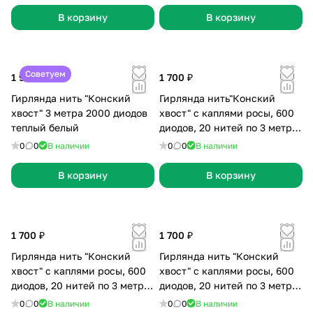
В корзину
В корзину
Советуем
1 999 ₽
1 700 ₽
Гирлянда нить "Конский
Гирлянда нить"Конский
хвост" 3 метра 2000 диодов
хвост" с каплями росы, 600
теплый белый
диодов, 20 нитей по 3 метра,
черная медная нить, мульти,
0
0
В наличии
0
0
В наличии
статика
В корзину
В корзину
1 700 ₽
1 700 ₽
Гирлянда нить "Конский
Гирлянда нить "Конский
хвост" с каплями росы, 600
хвост" с каплями росы, 600
диодов, 20 нитей по 3 метра,
диодов, 20 нитей по 3 метра,
черная медная нить, белая,
черная медная нить, тепло-
0
0
В наличии
0
0
В наличии