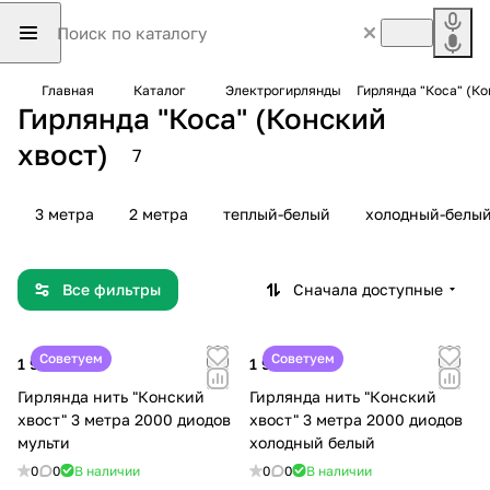
Главная
Каталог
Электрогирлянды
Гирлянда "Коса" (Ко
Гирлянда "Коса" (Конский
хвост)
7
3 метра
2 метра
теплый-белый
холодный-белы
Все фильтры
Сначала доступные
Советуем
Советуем
1 999 ₽
1 999 ₽
Гирлянда нить "Конский
Гирлянда нить "Конский
хвост" 3 метра 2000 диодов
хвост" 3 метра 2000 диодов
мульти
холодный белый
0
0
В наличии
0
0
В наличии