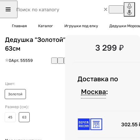
Главная
Каталог
Игрушки под елку
Дедушки Морозы
Дедушка "Золотой"
3 299 ₽
63см
0
Арт.
55559
Доставка по
Цвет:
Москва
:
Золотой
Размер (см):
45
63
302.55 