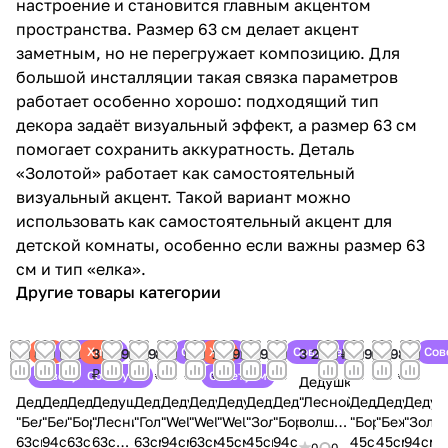
настроение и становится главным акцентом
пространства. Размер 63 см делает акцент
заметным, но не перегружает композицию. Для
большой инсталляции такая связка параметров
работает особенно хорошо: подходящий тип
декора задаёт визуальный эффект, а размер 63 см
помогает сохранить аккуратность. Деталь
«Золотой» работает как самостоятельный
визуальный акцент. Такой вариант можно
использовать как самостоятельный акцент для
детской комнаты, особенно если важны размер 63
см и тип «елка».
Другие товары категории
Хит
Советуем
Хит
Советуем
Хит
Советуем
Сов
3 299
8 499
3 299
3 299
3 299
8 499
3 299
1 899
1 899
8 499
3 299 ₽
1 899
1 199
8 499
₽
₽
₽
₽
₽
₽
₽
₽
₽
₽
₽
₽
₽
Советуем
Советуем
Советуем
Дедушка
Дедушка
Дедушка
Дедушка
Дедушка
Дедушка
Дедушка
Дедушка
Дедушка
Дедушка
Дедушка
"Лесной
Дедушка
Дедушка
Дедуш
"Белый"
"Белый"
"Бордо"
"Лесник"
"Голубой"
"Welcome"
"Welcome"
"Welcome"
"Золотой"
"Бордо"
волшебник"
"Бордо"
"Бежевый
"Золо
63см
94см
63см
63см
63см
94см
63см
45см
45см
94см
63см
45см
45см
94см
0
0