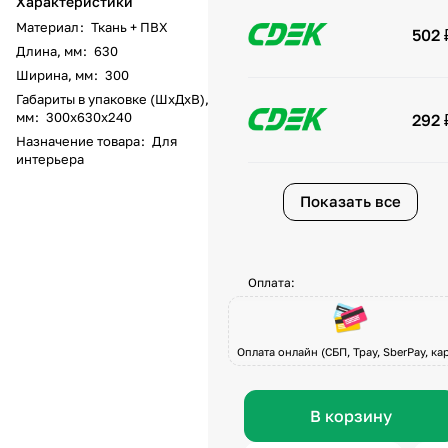
Характеристики
Материал
:
Ткань + ПВХ
502 
Длина, мм
:
630
Ширина, мм
:
300
Габариты в упаковке (ШхДхВ),
мм
:
300х630х240
292 
Назначение товара
:
Для
интерьера
Показать все
Оплата:
Оплата онлайн (СБП, Tpay, SberPay, кар
В корзину