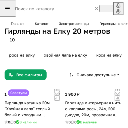
Главная
Каталог
Электрогирлянды
Гирлянды на елк
Гирлянды на Елку 20 метров
10
роса на елку
хвойная лапа на елку
коса на елку
Все фильтры
Сначала доступные
Советуем
1 400 ₽
1 900 ₽
Гирлянда катушка 20м
Гирлянда интерьерная нить
"Хвойная лапа" теплый
с каплями росы, 24V, 200
белый с холодным
диодов, 20м, прозрачная
мерцанием на белом
медная нить, хамелеон, USB,
0
0
В наличии
0
0
В наличии
проводе
пульт