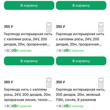
В корзину
В корзину
350 ₽
350 ₽
Гирлянда интерьерная нить
Гирлянда интерьерная нить
с каплями росы, 24V, 200
с каплями росы, 24V, 200
диодов, 20м, прозрачная
диодов, 20м, прозрачная
линия, мульти, 8 режимов
линия, белая, 8 режимов
0
0
В наличии
0
0
В наличии
В корзину
В корзину
350 ₽
350 ₽
Гирлянда нить с каплями
Гирлянда интерьерная нить,
росы, 24V, 200 диодов, 20м,
200 диодов, 20м, зеленый
прозрачная линия, тепло-
ПВХ, синяя, 8 режимов
белая, 8 режимов
0
0
В наличии
0
0
В наличии