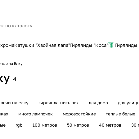
ахрома
Катушки "Хвойная лапа"
Гирлянды "Коса"
Гирлянды
еные на Елку
ку
4
свечи на елку
гирлянда-нить пвх
для дома
для улиц
йках
много лампочек
морозостойкие
теплые белые
ные
rgb
100 метров
50 метров
40 метров
30 