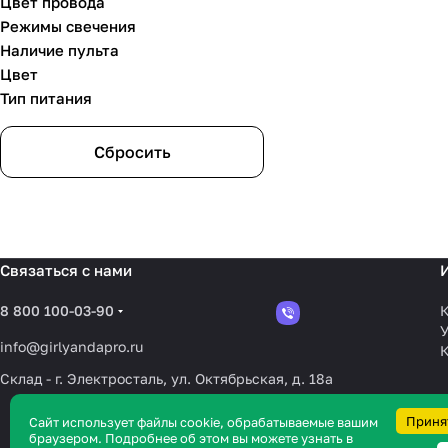
Цвет провода
Теплый белый с мерцанием
(
8
)
Режимы свечения
Наличие пульта
Фиолетовый
(
1
)
Цвет
Холодный
(
27
)
Тип питания
Сбросить
Связаться с нами
8 800 100-03-90
К
У
info@girlyandapro.ru
Склад - г. Электросталь, ул. Октябрьская, д. 18а
Приня
Сайт использует файлы cookie, обрабатываемые вашим
браузером. Подробнее об этом вы можете узнать в