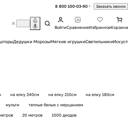
8 800 100-03-90
Заказать звонок
Войти
Сравнение
Избранное
Корзина
 шторы
Дедушки Морозы
Мягкие игрушки
Светильники
Искуст
ы
на елку 240см
на елку 210см
на елку 180см
мульти
теплые белые c мерцанием
метров
20 метров
1000 диодов