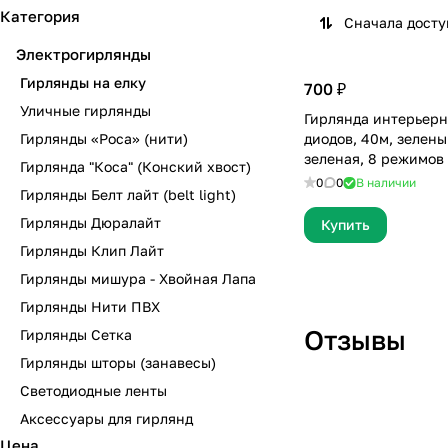
Категория
Сначала дост
Электрогирлянды
Гирлянды на елку
700 ₽
Уличные гирлянды
Гирлянда интерьерн
Гирлянды «Роса» (нити)
диодов, 40м, зелены
зеленая, 8 режимов
Гирлянда "Коса" (Конский хвост)
0
0
В наличии
Гирлянды Белт лайт (belt light)
Гирлянды Дюралайт
Купить
Гирлянды Клип Лайт
Гирлянды мишура - Хвойная Лапа
Гирлянды Нити ПВХ
Отзывы
Гирлянды Сетка
Гирлянды шторы (занавесы)
Светодиодные ленты
Отзыв 26
Аксессуары для гирлянд
Цена