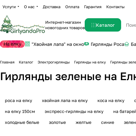
Услуги
О нас
Доставка
Оплата
Гарантия
Контакты
Интернет-магазин
Каталог
новогодних товаров
На елку
"Хвойная лапа" на окно
Гирлянды Роса
Б
Главная
Каталог
Электрогирлянды
Гирлянды на елку
Гирлянды зел
Гирлянды зеленые на Ел
роса на елку
хвойная лапа на елку
коса на елку
на елку 150см
экспресс-гирлянды на елку
на батаре
холодные белые
золотые
желтые
синие
зеле