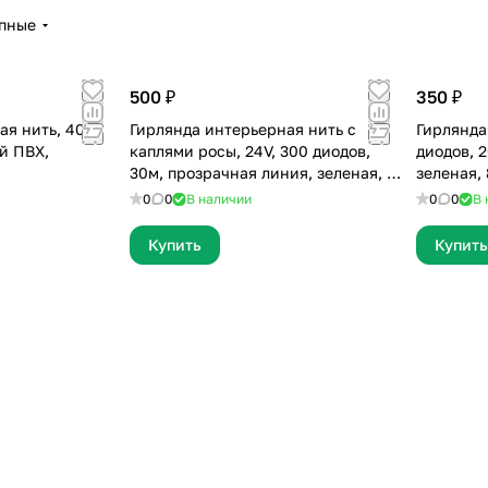
упные
500 ₽
350 ₽
ая нить, 400
Гирлянда интерьерная нить с
Гирлянда
й ПВХ,
каплями росы, 24V, 300 диодов,
диодов, 
30м, прозрачная линия, зеленая, 8
зеленая,
режимов
0
0
В наличии
0
0
В 
Купить
Купить
Отзыв 