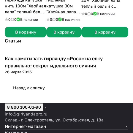
20м "Хвойная лапа"
нить 100м "Хвойная
катушка 30м
теплый белый с
лапа" теплый белый
"Хвойная лапа"
холодным мерцанием
0
0
В наличии
цвет на зеленом
разноцветная
на белом проводе
0
0
В наличии
0
0
В наличии
проводе
на белом
проводе
В корзину
В корзину
В корзину
Статьи
Как наматывать гирлянду «Роса» на елку
Гирлянды
правильно: секрет идеального сияния
26 марта 2026
Назад к списку
8 800 100-03-90
info@girlyandapro.ru
Склад - г. Электросталь, ул. Октябрьская, д. 18а
Интернет-магазин