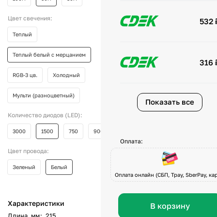
Цвет свечения:
532 
Теплый
Теплый белый с мерцанием
316 
RGB-3 цв.
Холодный
Мульти (разноцветный)
Показать все
Количество диодов (LED):
3000
1500
750
900
Оплата:
Цвет провода:
Зеленый
Белый
Оплата онлайн (СБП, Tpay, SberPay, кар
Характеристики
В корзину
Длина, мм
:
215