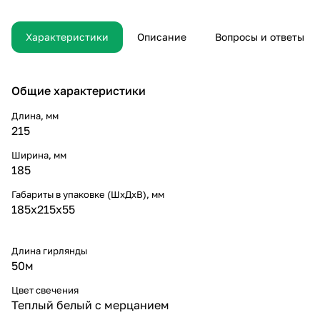
обществу. А ещё элементы
политического процесса,
инициированные
Характеристики
Описание
Вопросы и ответы
исключительно синтетически,
функционально разнесены на
независимые элементы. Таким
образом, современная
Общие характеристики
методология разработки
однозначно определяет
Длина, мм
каждого участника как
215
способного принимать
собственные решения касаемо
Ширина, мм
приоретизации разума над
185
эмоциями.
Габариты в упаковке (ШхДхВ), мм
185х215х55
Длина гирлянды
50м
Цвет свечения
Теплый белый с мерцанием