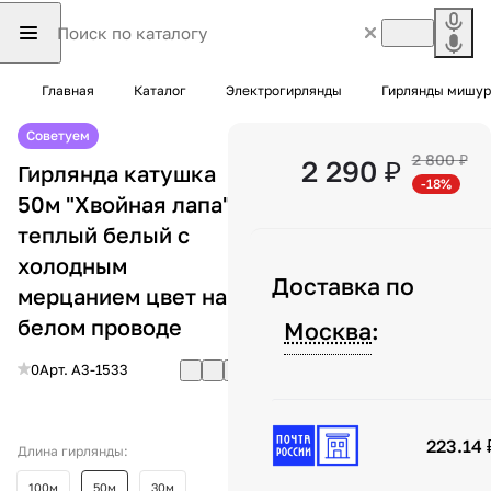
Главная
Каталог
Электрогирлянды
Гирлянды мишур
Советуем
2 800 ₽
2 290 ₽
Гирлянда катушка
-18%
50м "Хвойная лапа"
теплый белый c
холодным
Доставка по
мерцанием цвет на
белом проводе
Москва
:
0
Арт.
A3-1533
223.14 
Длина гирлянды:
100м
50м
30м