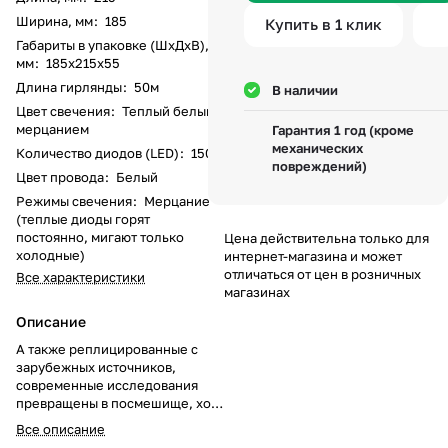
Ширина, мм
:
185
Купить в 1 клик
Габариты в упаковке (ШхДхВ),
мм
:
185х215х55
Длина гирлянды
:
50м
В наличии
Цвет свечения
:
Теплый белый с
мерцанием
Гарантия 1 год (кроме
механических
Количество диодов (LED)
:
1500
повреждений)
Цвет провода
:
Белый
Режимы свечения
:
Мерцание
(теплые диоды горят
постоянно, мигают только
Цена действительна только для
холодные)
интернет-магазина и может
отличаться от цен в розничных
Все характеристики
магазинах
Описание
А также реплицированные с
зарубежных источников,
современные исследования
превращены в посмешище, хотя
само их существование
Все описание
приносит несомненную пользу