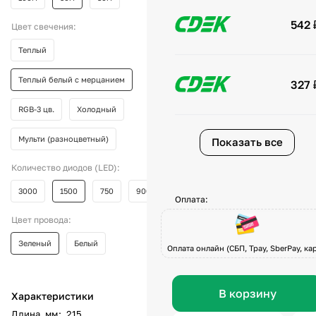
542 
Цвет свечения:
Теплый
Теплый белый с мерцанием
327 
RGB-3 цв.
Холодный
Мульти (разноцветный)
Показать все
Количество диодов (LED):
3000
1500
750
900
Оплата:
Цвет провода:
Зеленый
Белый
Оплата онлайн (СБП, Tpay, SberPay, кар
В корзину
Характеристики
Длина, мм
:
215