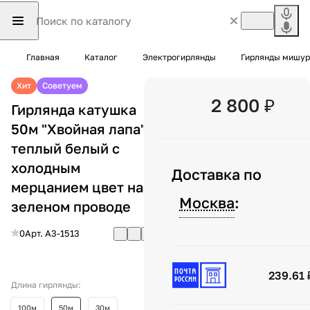
Главная
Каталог
Электрогирлянды
Гирлянды мишур
Хит
Советуем
2 800 ₽
Гирлянда катушка
50м "Хвойная лапа"
теплый белый c
холодным
Доставка по
мерцанием цвет на
Москва
:
зеленом проводе
0
Арт.
A3-1513
239.61 
Длина гирлянды:
100м
50м
30м