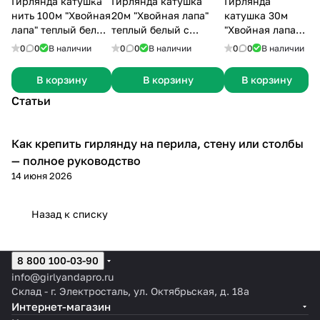
Гирлянда катушка
Гирлянда катушка
Гирлянда
нить 100м "Хвойная
20м "Хвойная лапа"
катушка 30м
лапа" теплый белый
теплый белый с
"Хвойная лапа"
цвет на зеленом
холодным мерцанием
разноцветная
0
0
В наличии
0
0
В наличии
0
0
В наличии
проводе
на белом проводе
на белом
проводе
В корзину
В корзину
В корзину
Статьи
Как крепить гирлянду на перила, стену или столбы
Гирлянды
— полное руководство
14 июня 2026
Назад к списку
8 800 100-03-90
info@girlyandapro.ru
Склад - г. Электросталь, ул. Октябрьская, д. 18а
Интернет-магазин