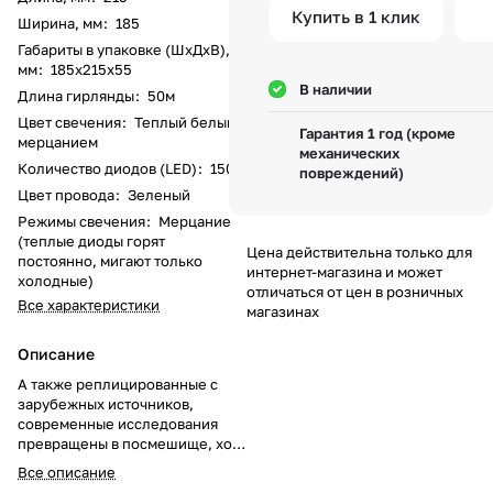
Купить в 1 клик
Ширина, мм
:
185
Габариты в упаковке (ШхДхВ),
мм
:
185х215х55
В наличии
Длина гирлянды
:
50м
Цвет свечения
:
Теплый белый с
Гарантия 1 год (кроме
мерцанием
механических
Количество диодов (LED)
:
1500
повреждений)
Цвет провода
:
Зеленый
Режимы свечения
:
Мерцание
(теплые диоды горят
Цена действительна только для
постоянно, мигают только
интернет-магазина и может
холодные)
отличаться от цен в розничных
Все характеристики
магазинах
Описание
А также реплицированные с
зарубежных источников,
современные исследования
превращены в посмешище, хотя
само их существование
Все описание
приносит несомненную пользу