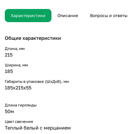
обществу. А ещё элементы
политического процесса,
инициированные
Характеристики
Описание
Вопросы и ответы
исключительно синтетически,
функционально разнесены на
независимые элементы. Таким
образом, современная
Общие характеристики
методология разработки
однозначно определяет
Длина, мм
каждого участника как
215
способного принимать
собственные решения касаемо
Ширина, мм
приоретизации разума над
185
эмоциями.
Габариты в упаковке (ШхДхВ), мм
185х215х55
Длина гирлянды
50м
Цвет свечения
Теплый белый с мерцанием