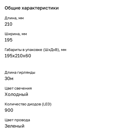
образом, современная
Общие характеристики
методология разработки
однозначно определяет
Длина, мм
каждого участника как
210
способного принимать
собственные решения касаемо
Ширина, мм
приоретизации разума над
195
эмоциями.
Габариты в упаковке (ШхДхВ), мм
195х210х60
Длина гирлянды
30м
Цвет свечения
Холодный
Количество диодов (LED)
900
Цвет провода
Зеленый