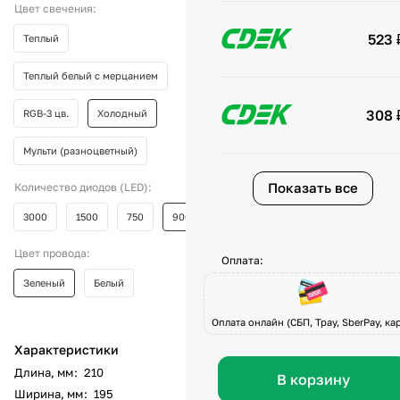
Цвет свечения:
523 
Теплый
Теплый белый с мерцанием
308 
RGB-3 цв.
Холодный
Мульти (разноцветный)
Показать все
Количество диодов (LED):
3000
1500
750
900
Цвет провода:
Оплата:
Зеленый
Белый
Оплата онлайн (СБП, Tpay, SberPay, кар
Характеристики
Длина, мм
:
210
В корзину
Ширина, мм
:
195