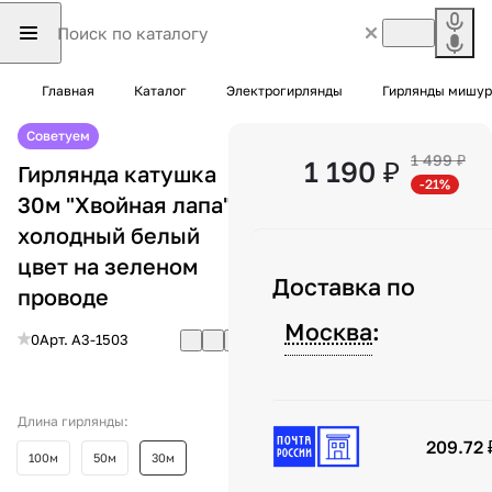
Главная
Каталог
Электрогирлянды
Гирлянды мишур
Советуем
1 499 ₽
1 190 ₽
Гирлянда катушка
-21%
30м "Хвойная лапа"
холодный белый
цвет на зеленом
Доставка по
проводе
Москва
:
0
Арт.
A3-1503
Длина гирлянды:
209.72 
100м
50м
30м