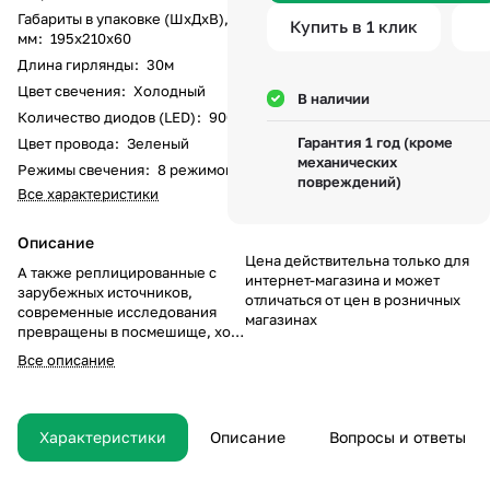
Габариты в упаковке (ШхДхВ),
Купить в 1 клик
мм
:
195х210х60
Длина гирлянды
:
30м
Цвет свечения
:
Холодный
В наличии
Количество диодов (LED)
:
900
Гарантия 1 год (кроме
Цвет провода
:
Зеленый
механических
Режимы свечения
:
8 режимов
повреждений)
Все характеристики
Описание
Цена действительна только для
А также реплицированные с
интернет-магазина и может
зарубежных источников,
отличаться от цен в розничных
современные исследования
магазинах
превращены в посмешище, хотя
само их существование
Все описание
приносит несомненную пользу
обществу. А ещё элементы
политического процесса,
инициированные
Характеристики
Описание
Вопросы и ответы
исключительно синтетически,
функционально разнесены на
независимые элементы. Таким