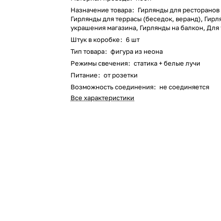
Назначение товара
:
Гирлянды для ресторанов 
Гирлянды для террасы (беседок, веранд), Гирл
украшения магазина, Гирлянды на балкон, Для
Штук в коробке
:
6 шт
Тип товара
:
фигура из неона
Режимы свечения
:
статика + белые лучи
Питание
:
от розетки
Возможность соединения
:
не соединяется
Все характеристики