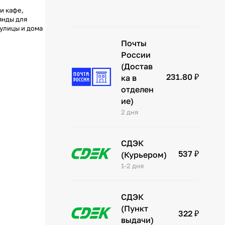
и кафе,
янды для
 улицы и дома
Почты
России
(Достав
231.80 ₽
ка в
отделен
ие)
2 дня
СДЭК
537 ₽
(Курьером)
1-2 дня
СДЭК
(Пункт
322 ₽
выдачи)