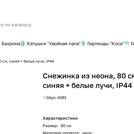
Бахрома
Катушки "Хвойная лапа"
Гирлянды "Коса"
Г
0 см, синяя + белые лучи, IP44
Снежинка из неона, 80 с
синяя + белые лучи, IP44
0
Арт.
6081
Характеристики
Размер
:
80 см
Материал провода
:
неон