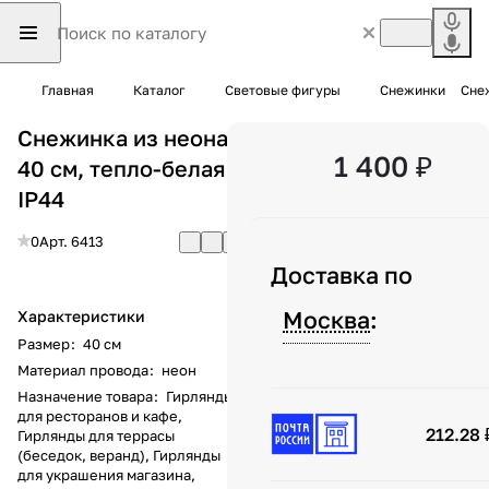
Главная
Каталог
Световые фигуры
Снежинки
Снеж
Снежинка из неона,
1 400 ₽
40 см, тепло-белая,
IP44
0
Арт.
6413
Доставка по
Москва
:
Характеристики
Размер
:
40 см
Материал провода
:
неон
Назначение товара
:
Гирлянды
для ресторанов и кафе,
212.28 
Гирлянды для террасы
(беседок, веранд), Гирлянды
для украшения магазина,