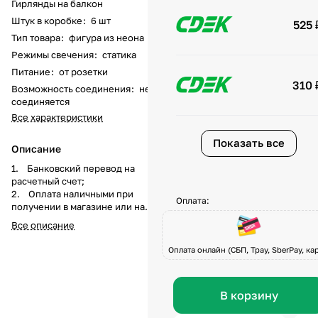
Гирлянды на балкон
Штук в коробке
:
6 шт
525 
Тип товара
:
фигура из неона
Режимы свечения
:
статика
Питание
:
от розетки
310 
Возможность соединения
:
не
соединяется
Все характеристики
Показать все
Описание
1. Банковский перевод на
расчетный счет;
2. Оплата наличными при
Оплата:
получении в магазине или на
складе компании а
Все описание
также курьеру при доставке;
3. Перечисление средств на
Оплата онлайн (СБП, Tpay, SberPay, кар
карту Visa, Master-Card, МИР по
системе быстрых платежей при
получении товара или по
В корзину
предоплате.