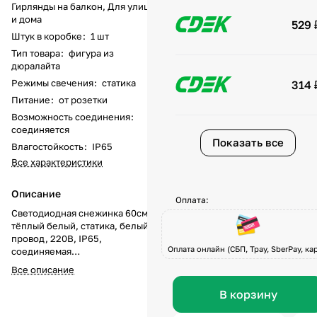
Гирлянды на балкон, Для улицы
и дома
529 
Штук в коробке
:
1 шт
Тип товара
:
фигура из
дюралайта
Режимы свечения
:
статика
314 
Питание
:
от розетки
Возможность соединения
:
соединяется
Показать все
Влагостойкость
:
IP65
Все характеристики
Описание
Оплата:
Светодиодная снежинка 60см
тёплый белый, статика, белый
провод, 220В, IP65,
Оплата онлайн (СБП, Tpay, SberPay, кар
соединяемая
Светодиодная снежинка 60 см
Все описание
тёплого белого свечения — это
изящное украшение для
В корзину
фасадов, ёлок, витрин и
городских проектов. Мягкий