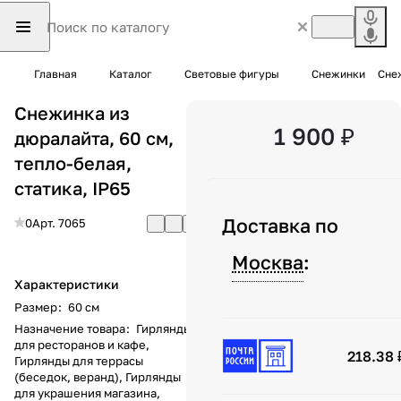
Главная
Каталог
Световые фигуры
Снежинки
Снеж
Снежинка из
1 900 ₽
дюралайта, 60 см,
тепло-белая,
статика, IP65
Доставка по
0
Арт.
7065
Москва
:
Характеристики
Размер
:
60 см
Назначение товара
:
Гирлянды
для ресторанов и кафе,
218.38 
Гирлянды для террасы
(беседок, веранд), Гирлянды
для украшения магазина,