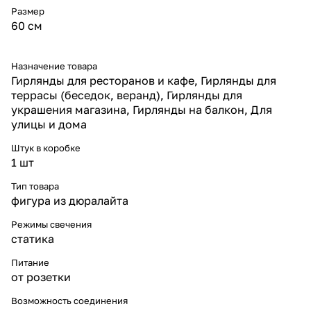
Размер
аккуратность на фасадах и в
снегу.
60 см
* IP65 — влагозащита и
морозостойкость для уличного
применения.
Назначение товара
* Соединяемость —
Гирлянды для ресторанов и кафе, Гирлянды для
возможность объединять
террасы (беседок, веранд), Гирлянды для
снежинки в большие
украшения магазина, Гирлянды на балкон, Для
композиции.
улицы и дома
* Срок службы светодиодов до
30 000 часов, низкое
Штук в коробке
энергопотребление.
1 шт
Надёжность и защита
Снежинка LED 60 см IP65
Тип товара
создана для эксплуатации в
российских климатических
фигура из дюралайта
условиях. Она устойчива к
снегу, дождю и перепадам
Режимы свечения
температур, сохраняя яркость
статика
свечения даже при сильных
морозах. Прочная конструкция
Питание
и качественные материалы
от розетки
обеспечивают безопасность и
долгий срок службы.
Возможность соединения