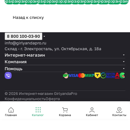
корзину
корзину
корзину
корзину
корзину
корзину
корзину
корзину
корзину
корзину
корзину
корзину
корзину
корзину
корзину
корзину
корзину
корзину
корзину
корзин
IP65
IP65
мерцанием,
лучи,
IP65
IP65
белые
IP65
IP65
IP65
мерцани
IP65
IP65
IP44
лучи,
IP65
IP44
Назад к списку
8 800 100-03-90
info@girlyandapro.ru
Склад - г. Электросталь, ул. Октябрьская, д. 18а
Интернет-магазин
Компания
Помощь
© 2026 Интернет-магазин GirlyandaPro
Конфиденциальность
Оферта
Главная
Каталог
Корзина
Кабинет
Контакты