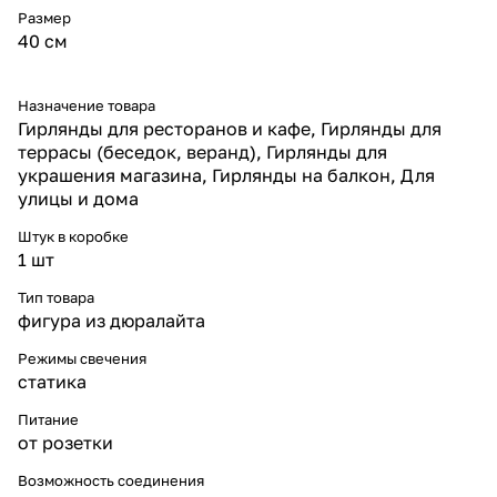
* Соединяемость —
Размер
возможность собирать
40 см
гирлянды из нескольких
снежинок.
* Срок службы до 30 000
Назначение товара
часов, энергоэффективная LED-
Гирлянды для ресторанов и кафе, Гирлянды для
технология.
Надёжность и защита
террасы (беседок, веранд), Гирлянды для
Снежинка LED IP65 разработана
украшения магазина, Гирлянды на балкон, Для
для уличного использования в
улицы и дома
российских климатических
условиях. Она устойчива к
Штук в коробке
снегу, дождю и перепадам
1 шт
температур, сохраняя яркость
свечения даже в сильные
Тип товара
морозы. Прочная конструкция и
фигура из дюралайта
качественные материалы
гарантируют долговечность.
Режимы свечения
Конструкция и монтаж
статика
Снежинка диаметром 40 см
изготовлена на основе
Питание
дюралайта и укомплектована
от розетки
белым проводом длиной 1 м.
Модель соединяется с другими
Возможность соединения
снежинками, что позволяет