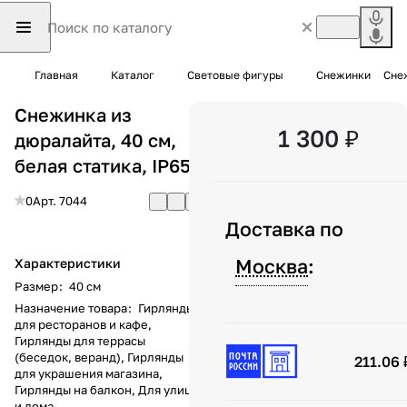
Главная
Каталог
Световые фигуры
Снежинки
Снеж
Снежинка из
1 300 ₽
дюралайта, 40 см,
белая статика, IP65
0
Арт.
7044
Доставка по
Москва
:
Характеристики
Размер
:
40 см
Назначение товара
:
Гирлянды
для ресторанов и кафе,
Гирлянды для террасы
(беседок, веранд), Гирлянды
211.06 
для украшения магазина,
Гирлянды на балкон, Для улицы
и дома