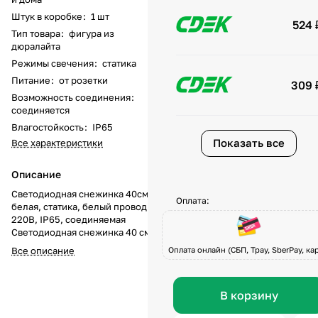
Штук в коробке
:
1 шт
524 
Тип товара
:
фигура из
дюралайта
Режимы свечения
:
статика
Питание
:
от розетки
309 
Возможность соединения
:
соединяется
Влагостойкость
:
IP65
Показать все
Все характеристики
Описание
Светодиодная снежинка 40см
Оплата:
белая, статика, белый провод,
220В, IP65, соединяемая
Светодиодная снежинка 40 см
белого свечения — это
Все описание
Оплата онлайн (СБП, Tpay, SberPay, кар
универсальное украшение для
фасадов, ёлок и праздничных
композиций. Чистый белый свет
В корзину
подчёркивает зимнюю
атмосферу и создаёт эффект