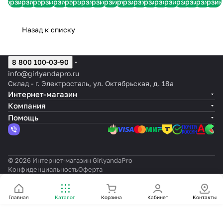
корзину
площади, парки, скверы,
корзину
корзину
корзину
корзину
корзину
корзину
корзину
корзину
корзину
корзину
корзину
корзину
корзину
корзину
корзину
корзину
корзину
корзину
корзи
белые
IP65
мерцанием,
IP65
мерцанием,
мерцанием,
лучи,
IP65
IP65
лучи,
лучи
набережные.
лучи,
IP65
IP65
IP65
IP44
IP44
IP44
* Интерьеры — крупные
IP44
фотозоны и праздничные
Назад к списку
инсталляции.
8 800 100-03-90
info@girlyandapro.ru
Склад - г. Электросталь, ул. Октябрьская, д. 18а
Интернет-магазин
Компания
Помощь
© 2026 Интернет-магазин GirlyandaPro
Конфиденциальность
Оферта
Главная
Каталог
Корзина
Кабинет
Контакты