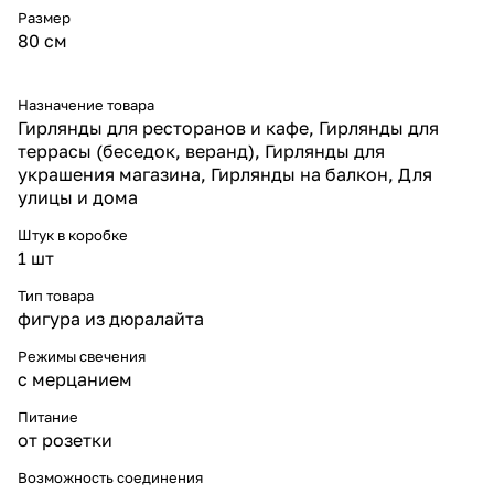
Размер
морозостойкость для уличного
применения.
80 см
* Соединяемость —
возможность объединять
снежинки в масштабные
Назначение товара
композиции.
Гирлянды для ресторанов и кафе, Гирлянды для
* Светодиоды с ресурсом до
террасы (беседок, веранд), Гирлянды для
30 000 часов,
украшения магазина, Гирлянды на балкон, Для
энергосберегающая
улицы и дома
технология.
Надёжность и защита
Штук в коробке
Снежинка LED 80 см IP65
1 шт
разработана для эксплуатации
на улице в суровых
Тип товара
климатических условиях. Она
устойчива к снегу, дождю и
фигура из дюралайта
резким перепадам температур,
сохраняя яркость свечения и
Режимы свечения
эффект мерцания даже при
с мерцанием
сильных морозах. Прочная
конструкция гарантирует
Питание
безопасность и долговечность.
от розетки
Конструкция и монтаж
Снежинка диаметром 80 см
Возможность соединения