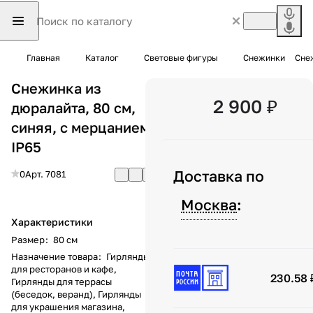
Главная
Каталог
Световые фигуры
Снежинки
Снеж
Снежинка из
2 900 ₽
дюралайта, 80 см,
синяя, с мерцанием,
IP65
Доставка по
0
Арт.
7081
Москва
:
Характеристики
Размер
:
80 см
Назначение товара
:
Гирлянды
для ресторанов и кафе,
230.58 
Гирлянды для террасы
(беседок, веранд), Гирлянды
для украшения магазина,