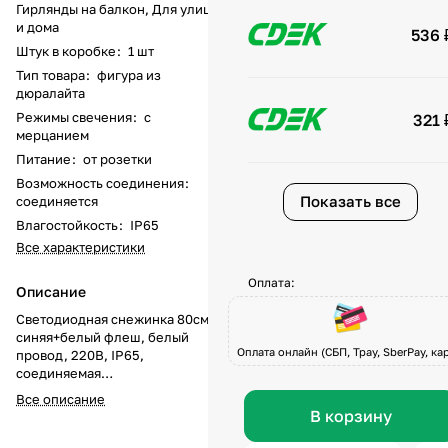
Гирлянды на балкон, Для улицы
и дома
536 
Штук в коробке
:
1 шт
Тип товара
:
фигура из
дюралайта
Режимы свечения
:
с
321 
мерцанием
Питание
:
от розетки
Возможность соединения
:
Показать все
соединяется
Влагостойкость
:
IP65
Все характеристики
Оплата:
Описание
Светодиодная снежинка 80см
синяя+белый флеш, белый
Оплата онлайн (СБП, Tpay, SberPay, кар
провод, 220В, IP65,
соединяемая
Светодиодная снежинка 80 см
Все описание
синего свечения с белым флеш-
В корзину
эффектом — это впечатляющее
украшение для фасадов, ёлок,