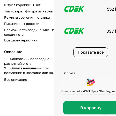
Штук в коробке
:
6 шт
552 
Тип товара
:
фигура из неона
Режимы свечения
:
статика
Питание
:
от розетки
Возможность соединения
:
не
337 
соединяется
Все характеристики
Описание
Показать все
1. Банковский перевод на
расчетный счет;
2. Оплата наличными при
получении в магазине или на
Оплата:
складе компании а
Все описание
также курьеру при доставке;
3. Перечисление средств на
карту Visa, Master-Card, МИР по
Оплата онлайн (СБП, Tpay, SberPay, кар
системе быстрых платежей при
получении товара или по
предоплате.
В корзину