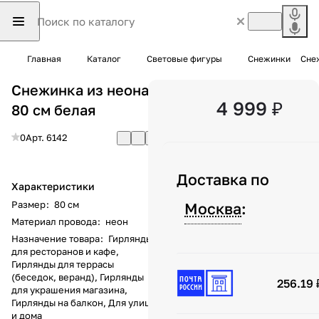
Главная
Каталог
Световые фигуры
Снежинки
Снеж
Снежинка из неона
4 999 ₽
80 см белая
0
Арт.
6142
Доставка по
Характеристики
Размер
:
80 см
Москва
:
Материал провода
:
неон
Назначение товара
:
Гирлянды
для ресторанов и кафе,
Гирлянды для террасы
(беседок, веранд), Гирлянды
256.19 
для украшения магазина,
Гирлянды на балкон, Для улицы
и дома