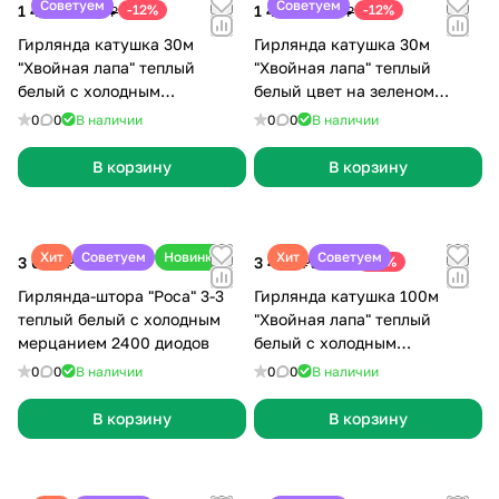
Советуем
Советуем
1 499 ₽
-12%
1 499 ₽
-12%
1 699 ₽
1 699 ₽
Гирлянда катушка 30м
Гирлянда катушка 30м
"Хвойная лапа" теплый
"Хвойная лапа" теплый
белый с холодным
белый цвет на зеленом
мерцанием цвет на зеленом
проводе 900 диодов
0
0
В наличии
0
0
В наличии
проводе 900 диодов
В корзину
В корзину
Хит
Советуем
Новинка
Хит
Советуем
3 000 ₽
3 490 ₽
-13%
3 999 ₽
Гирлянда-штора "Роса" 3-3
Гирлянда катушка 100м
теплый белый с холодным
"Хвойная лапа" теплый
мерцанием 2400 диодов
белый c холодным
мерцанием цвет на зеленом
0
0
В наличии
0
0
В наличии
проводе
В корзину
В корзину