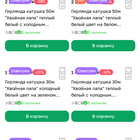
Советуем
Хит
Советуем
2 290 ₽
-18%
2 290 ₽
-18%
2 800 ₽
2 800 ₽
Гирлянда катушка 50м
Гирлянда катушка 50м
"Хвойная лапа" теплый
"Хвойная лапа" теплый
белый c холодным
белый цвет на белом
мерцанием цвет на белом
проводе
0
0
В наличии
0
0
В наличии
проводе
В корзину
В корзину
Советуем
Советуем
1 190 ₽
-21%
1 499 ₽
-12%
1 499 ₽
1 699 ₽
Гирлянда катушка 30м
Гирлянда катушка 30м
"Хвойная лапа" холодный
"Хвойная лапа" теплый
белый цвет на зеленом
белый с холодным
проводе
мерцанием цвет на белом
0
0
В наличии
0
0
В наличии
проводе
В корзину
В корзину