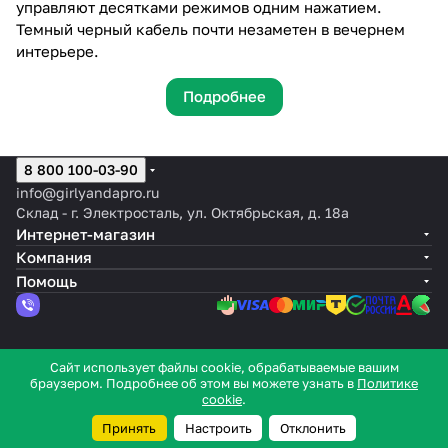
управляют десятками режимов одним нажатием.
Темный черный кабель почти незаметен в вечернем
интерьере.
Подробнее
8 800 100-03-90
info@girlyandapro.ru
Склад - г. Электросталь, ул. Октябрьская, д. 18а
Интернет-магазин
Компания
Помощь
© 2026 Интернет-магазин GirlyandaPro
Сайт использует файлы cookie, обрабатываемые вашим
браузером. Подробнее об этом вы можете узнать в
Политике
Конфиденциальность
Оферта
cookie
.
Принять
Настроить
Отклонить
Главная
Каталог
Корзина
Кабинет
Контакты