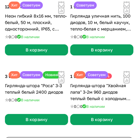
Хит
Советуем
Советуем
12 900 ₽
1 999 ₽
Неон гибкий 8х16 мм, тепло-
Гирлянда уличная нить, 100
белый, 50 м, плоский,
диодов, 10 м, белый каучук,
односторонний, IP65, с
тепло-белая с мерцанием,
сетевым проводом
без сетевого шнура
0
0
В наличии
0
0
В наличии
В корзину
В корзину
Хит
Советуем
Новинка
Хит
Советуем
3 000 ₽
1 990 ₽
-13%
2 299 ₽
Гирлянда-штора "Роса" 3-3
Гирлянда-штора "Хвойная
теплый белый 2400 диодов
лапа" 3-2м 960 диодов
теплый белый с холодным
0
0
В наличии
мерцанием 12 нитей
0
0
В наличии
В корзину
В корзину