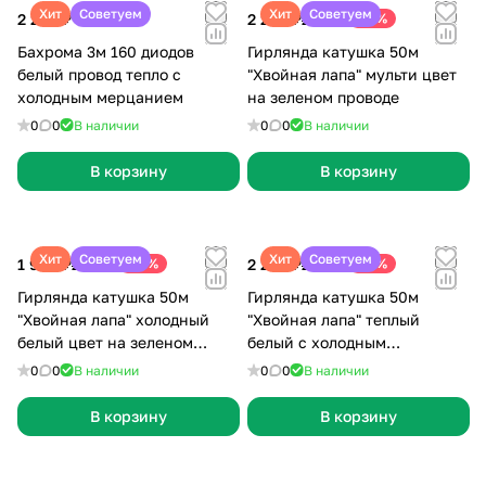
Хит
Советуем
Хит
Советуем
2 299 ₽
2 290 ₽
-18%
2 800 ₽
Бахрома 3м 160 диодов
Гирлянда катушка 50м
белый провод тепло с
"Хвойная лапа" мульти цвет
холодным мерцанием
на зеленом проводе
0
0
В наличии
0
0
В наличии
В корзину
В корзину
Хит
Советуем
Хит
Советуем
1 990 ₽
-29%
2 290 ₽
-18%
2 800 ₽
2 800 ₽
Гирлянда катушка 50м
Гирлянда катушка 50м
"Хвойная лапа" холодный
"Хвойная лапа" теплый
белый цвет на зеленом
белый c холодным
проводе
мерцанием цвет на зеленом
0
0
В наличии
0
0
В наличии
проводе
В корзину
В корзину