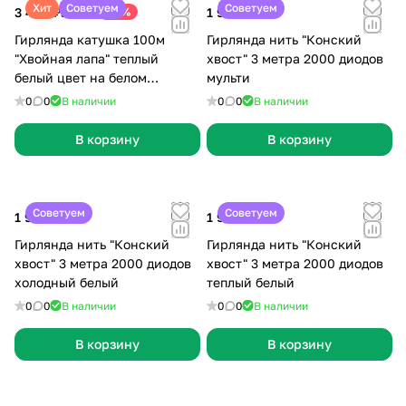
Хит
Советуем
Советуем
3 490 ₽
-13%
1 999 ₽
3 999 ₽
Гирлянда катушка 100м
Гирлянда нить "Конский
"Хвойная лапа" теплый
хвост" 3 метра 2000 диодов
белый цвет на белом
мульти
проводе
0
0
В наличии
0
0
В наличии
В корзину
В корзину
Советуем
Советуем
1 999 ₽
1 999 ₽
Гирлянда нить "Конский
Гирлянда нить "Конский
хвост" 3 метра 2000 диодов
хвост" 3 метра 2000 диодов
холодный белый
теплый белый
0
0
В наличии
0
0
В наличии
В корзину
В корзину