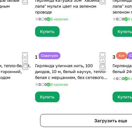
дов белый
Гирлянда катушка 50м "Хвойная
Гирлянда
одным
лапа" мульти цвет на зеленом
лапа" хо
проводе
зеленом 
0
0
В наличии
0
0
В 
Купить
Купить
Советуем
Хит
С
1 999 ₽
3 000 ₽
, тепло-белый,
Гирлянда уличная нить, 100
Гирлянда
сторонний,
диодов, 10 м, белый каучук, тепло-
белый 24
водом
белая с мерцанием, без сетевого
0
0
В 
шнура
0
0
В наличии
Купить
Купить
Загрузить еще