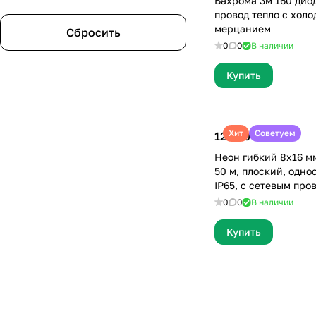
Бахрома 3м 160 дио
провод тепло с хол
мерцанием
Сбросить
0
0
В наличии
Купить
Хит
Советуем
12 900 ₽
Неон гибкий 8х16 мм
50 м, плоский, одно
IP65, с сетевым про
0
0
В наличии
Купить