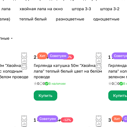
 лапа
хвойная лапа на окно
штора 3-3
штора 3-2
елив)
теплый белый
разноцветные
одноцветные
упные
Хит
Советуем
Совету
2 290 ₽
1 190 ₽
-18%
2 800 ₽
1 
0м "Хвойная
Гирлянда катушка 50м "Хвойная
Гирлянда
 c холодным
лапа" теплый белый цвет на белом
лапа" хо
вет на белом проводе
проводе
зеленом 
0
0
В наличии
0
0
В 
Купить
Купить
Советуем
Хит
С
1 499 ₽
3 000 ₽
-12%
1 699 ₽