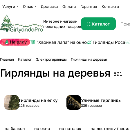
Услуги
О нас
Доставка
Оплата
Гарантия
Контакты
Интернет-магазин
Каталог
новогодних товаров
На елку
"Хвойная лапа" на окно
Гирлянды Роса
Главная
Каталог
Электрогирлянды
Гирлянды на деревья
Гирлянды на деревья
591
Гирлянды на елку
Уличные гирлянды
126 товаров
339 товаров
на балкон
на окно
на потолок
на лестницу (перил