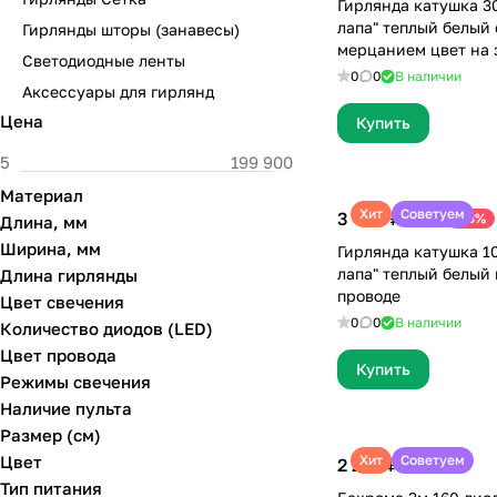
Гирлянда катушка 3
лапа" теплый белый
Гирлянды шторы (занавесы)
мерцанием цвет на 
Светодиодные ленты
проводе 900 диодов
0
0
В наличии
Аксессуары для гирлянд
Цена
Купить
Материал
Хит
Советуем
3 490 ₽
-13%
Длина, мм
3 999 ₽
Ширина, мм
Гирлянда катушка 1
лапа" теплый белый 
Длина гирлянды
проводе
Цвет свечения
0
0
В наличии
Количество диодов (LED)
Цвет провода
Купить
Режимы свечения
Наличие пульта
Размер (см)
Цвет
Хит
Советуем
2 299 ₽
Тип питания