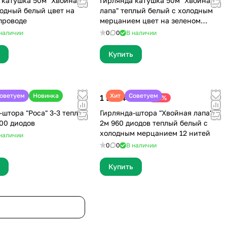
 катушка 50м "Хвойная
Гирлянда катушка 50м "Хвойная
лодный белый цвет на
лапа" теплый белый c холодным
проводе
мерцанием цвет на зеленом
проводе
наличии
0
0
В наличии
Купить
оветуем
Новинка
Хит
Советуем
1 990 ₽
-13%
2 299 ₽
-штора "Роса" 3-3 теплый
Гирлянда-штора "Хвойная лапа" 3-
00 диодов
2м 960 диодов теплый белый с
холодным мерцанием 12 нитей
наличии
0
0
В наличии
Купить