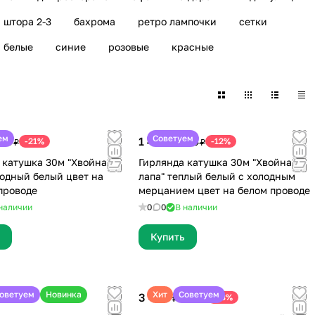
штора 2-3
бахрома
ретро лампочки
сетки
белые
синие
розовые
красные
ем
Советуем
1 499 ₽
-21%
-12%
499 ₽
1 699 ₽
 катушка 30м "Хвойная
Гирлянда катушка 30м "Хвойная
лодный белый цвет на
лапа" теплый белый с холодным
проводе
мерцанием цвет на белом проводе
наличии
0
0
В наличии
Купить
оветуем
Новинка
Хит
Советуем
3 490 ₽
-13%
3 999 ₽