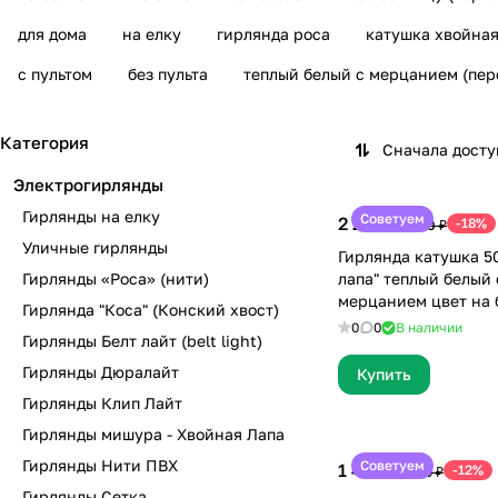
для дома
на елку
гирлянда роса
катушка хвойная
с пультом
без пульта
теплый белый с мерцанием (пер
Категория
Сначала дост
Электрогирлянды
Гирлянды на елку
Советуем
2 290 ₽
-18%
2 800 ₽
Уличные гирлянды
Гирлянда катушка 5
Гирлянды «Роса» (нити)
лапа" теплый белый
мерцанием ц
Гирлянда "Коса" (Конский хвост)
0
0
В наличии
Гирлянды Белт лайт (belt light)
Гирлянды Дюралайт
Купить
Гирлянды Клип Лайт
Гирлянды мишура - Хвойная Лапа
Гирлянды Нити ПВХ
Советуем
1 499 ₽
-12%
1 699 ₽
Гирлянды Сетка