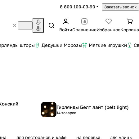
8 800 100-03-90
Заказать звонок
Войти
Сравнение
Избранное
Корзина
ирлянды шторы
Дедушки Морозы
Мягкие игрушки
С
(Конский
Гирлянды Белт лайт (belt light)
14 товаров
ина
для ресторанов и кафе
на деревья
для улицы