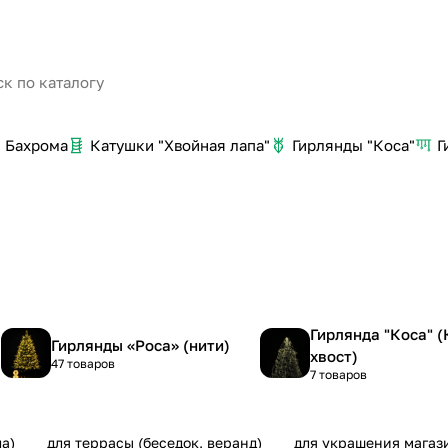
Бахрома
Катушки "Хвойная лапа"
Гирлянды "Коса"
Г
Гирлянда "Коса" 
Гирлянды «Роса» (нити)
хвост)
47 товаров
7 товаров
а)
для террасы (беседок, веранд)
для украшения магаз