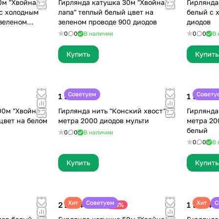
0м "Хвойная
Гирлянда катушка 30м "Хвойная
Гирлянда
 с холодным
лапа" теплый белый цвет на
белый с 
зеленом
зеленом проводе 900 диодов
диодов
0
0
В наличии
0
0
В 
Купить
Купить
Советуем
Совету
1 999 ₽
1 999 ₽
00м "Хвойная
Гирлянда нить "Конский хвост" 3
Гирлянда
цвет на белом
метра 2000 диодов мульти
метра 20
белый
0
0
В наличии
0
0
В 
Купить
Купить
Хит
Советуем
Хит
С
2 290 ₽
1 990 ₽
-18%
2 800 ₽
2