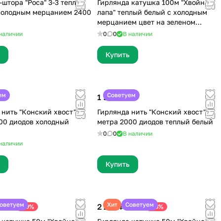
-штора "Роса" 3-3 теплый
Гирлянда катушка 100м "Хвойная
холодным мерцанием 2400
лапа" теплый белый c холодным
мерцанием цвет на зеленом
проводе
наличии
0
0
В наличии
Купить
ем
Советуем
1 999 ₽
 нить "Конский хвост" 3
Гирлянда нить "Конский хвост" 3
00 диодов холодный
метра 2000 диодов теплый белый
0
0
В наличии
наличии
Купить
оветуем
Хит
Советуем
2 290 ₽
-29%
-18%
 800 ₽
2 800 ₽