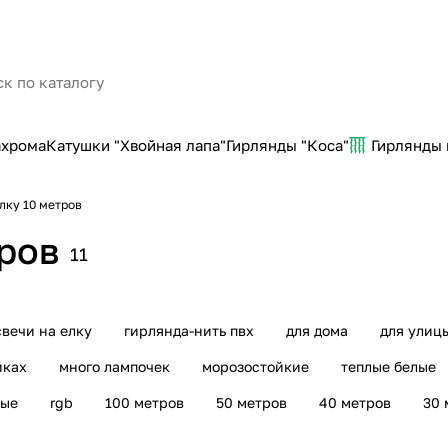
ахрома
Катушки "Хвойная лапа"
Гирлянды "Коса"
Гирлянды
лку 10 метров
тров
11
свечи на елку
гирлянда-нить пвх
для дома
для улиц
йках
много лампочек
морозостойкие
теплые белые
ные
rgb
100 метров
50 метров
40 метров
30 