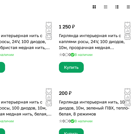
1 250 ₽
 интерьерная нить с
Гирлянда интерьерная нить с
осы, 24V, 100 диодов,
каплями росы, 24V, 100 диодов,
ебристая медная нить,
10м, прозрачная медная
, USB, пульт
нить,тепло-белая, USB, пульт
наличии
0
0
В наличии
Купить
200 ₽
 интерьерная нить с
Гирлянда интерьерная нить, 100
росы, 100 диодов, 10м,
диодов, 10м, зеленый ПВХ, тепло-
ая медная нить, белая,
белая, 8 режимов
атарейками R6,+USB
наличии
0
0
В наличии
Купить