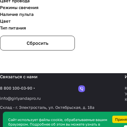
Цвет провода
Режимы свечения
28м
(
1
)
Наличие пульта
2м
(
1
)
Цвет
Тип питания
3,75м
(
1
)
30м
(
24
)
Сбросить
37,5м
(
3
)
3м
(
5
)
40м
(
3
)
Связаться с нами
50м
(
20
)
8 800 100-03-90
К
5м
(
3
)
У
info@girlyandapro.ru
7,5м
(
7
)
Склад - г. Электросталь, ул. Октябрьская, д. 18а
Приня
Сайт использует файлы cookie, обрабатываемые вашим
браузером. Подробнее об этом вы можете узнать в