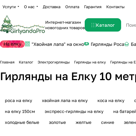
Услуги
О нас
Доставка
Оплата
Гарантия
Контакты
Интернет-магазин
Каталог
новогодних товаров
На елку
"Хвойная лапа" на окно
Гирлянды Роса
Б
Главная
Каталог
Электрогирлянды
Гирлянды на елку
Гирлянды на Е
Гирлянды на Елку 10 ме
роса на елку
хвойная лапа на елку
коса на елку
на елку 150см
экспресс-гирлянды на елку
на батаре
холодные белые
золотые
желтые
синие
зеле