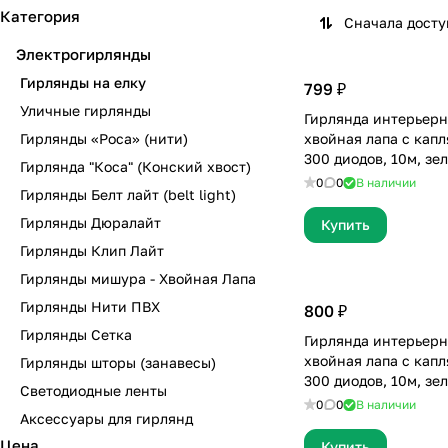
Категория
Сначала дост
Электрогирлянды
Гирлянды на елку
799 ₽
Уличные гирлянды
Гирлянда интерьерн
Гирлянды «Роса» (нити)
хвойная лапа с капл
300 диодов, 10м, зе
Гирлянда "Коса" (Конский хвост)
холодный белый
0
0
В наличии
Гирлянды Белт лайт (belt light)
Гирлянды Дюралайт
Купить
Гирлянды Клип Лайт
Гирлянды мишура - Хвойная Лапа
Гирлянды Нити ПВХ
800 ₽
Гирлянды Сетка
Гирлянда интерьерн
хвойная лапа с капл
Гирлянды шторы (занавесы)
300 диодов, 10м, зе
Светодиодные ленты
мульти, с пультом
0
0
В наличии
Аксессуары для гирлянд
Цена
Купить