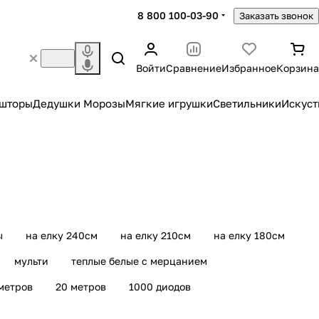
8 800 100-03-90
Заказать звонок
Войти
Сравнение
Избранное
Корзина
 шторы
Дедушки Морозы
Мягкие игрушки
Светильники
Искуст
ы
на елку 240см
на елку 210см
на елку 180см
мульти
теплые белые c мерцанием
метров
20 метров
1000 диодов