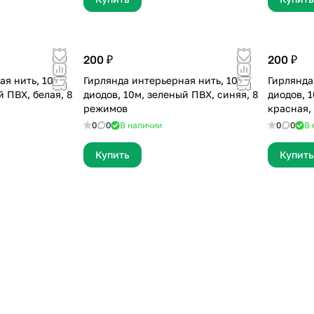
200 ₽
200 ₽
ая нить, 100
Гирлянда интерьерная нить, 100
Гирлянда
й ПВХ, белая, 8
диодов, 10м, зеленый ПВХ, синяя, 8
диодов, 
режимов
красная,
0
0
В наличии
0
0
В 
Купить
Купить
Отзыв 