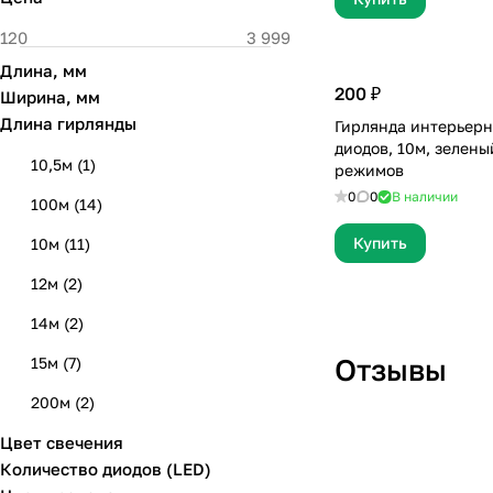
Длина, мм
200 ₽
Ширина, мм
Длина гирлянды
Гирлянда интерьерн
диодов, 10м, зелены
10,5м
(
1
)
режимов
0
0
В наличии
100м
(
14
)
Купить
10м
(
11
)
12м
(
2
)
14м
(
2
)
Отзывы
15м
(
7
)
200м
(
2
)
Цвет свечения
20м
(
10
)
Отзыв 26
Количество диодов (LED)
22,5м
(
7
)