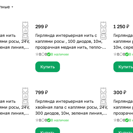
упные
299 ₽
1 250 ₽
ая нить
Гирлянда интерьерная нить с
Гирлянда
ями росы, 24V,
каплями росы , 100 диодов, 10м,
каплями р
леная линия,
прозрачная медная нить, тепло-
10м, сер
белая, бокс с батарейками,+USB
хамелеон
0
0
В наличии
0
0
В 
Купить
Купить
799 ₽
300 ₽
ая нить
Гирлянда интерьерная нить
Гирлянда
ями росы, 24V,
хвойная лапа с каплями росы, 24V,
каплями 
леная линия,
300 диодов, 10м, зеленая линия,
прозрачн
тепло-белая
бокс с б
0
0
В наличии
0
0
В 
Купить
Купить