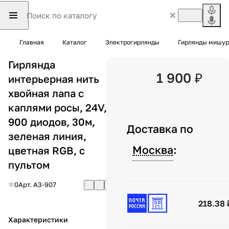
Главная
Каталог
Электрогирлянды
Гирлянды мишур
Гирлянда
1 900 ₽
интерьерная нить
хвойная лапа с
каплями росы, 24V,
900 диодов, 30м,
Доставка по
зеленая линия,
Москва
:
цветная RGB, с
пультом
0
Арт.
A3-907
218.38 
Характеристики