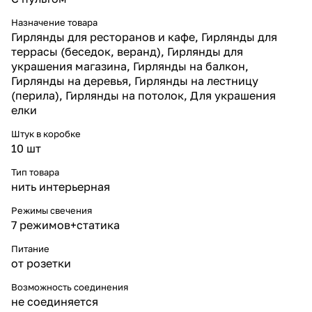
Вы можете купить гирлянду
нить 30 м 900 LED RGB с
Назначение товара
каплями росы прямо сейчас в
Гирлянды для ресторанов и кафе, Гирлянды для
интернет-магазине «Леон-
террасы (беседок, веранд), Гирлянды для
Лайт». Это яркое и
украшения магазина, Гирлянды на балкон,
универсальное решение с
гарантией качества и доставкой
Гирлянды на деревья, Гирлянды на лестницу
по России.
(перила), Гирлянды на потолок, Для украшения
елки
Штук в коробке
10 шт
Тип товара
нить интерьерная
Режимы свечения
7 режимов+статика
Питание
от розетки
Возможность соединения
не соединяется