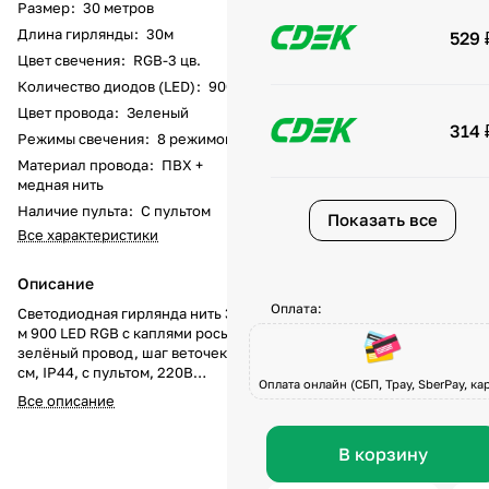
Размер
:
30 метров
Длина гирлянды
:
30м
529 
Цвет свечения
:
RGB-3 цв.
Количество диодов (LED)
:
900
Цвет провода
:
Зеленый
314 
Режимы свечения
:
8 режимов
Материал провода
:
ПВХ +
медная нить
Наличие пульта
:
С пультом
Показать все
Все характеристики
Описание
Оплата:
Светодиодная гирлянда нить 30
м 900 LED RGB с каплями росы,
зелёный провод, шаг веточек 3
см, IP44, с пультом, 220В
Оплата онлайн (СБП, Tpay, SberPay, кар
Гирлянда «Капли росы» длиной
Все описание
30 м с 900 RGB LED позволяет
создавать динамичное
разноцветное свечение.
В корзину
Каждый диод светится красным,