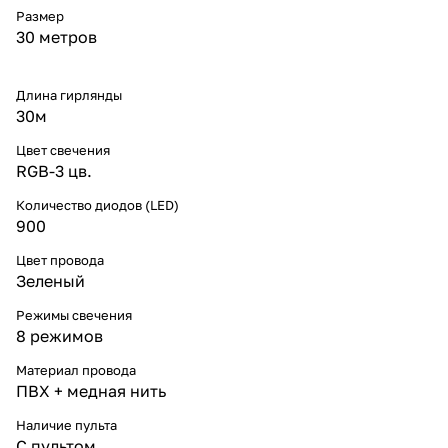
* Новогодние ёлки и хвойные
Размер
декорации.
30 метров
* Фасадные конструкции и
входные группы.
* Праздничные зоны в парках
и на площадях.
Длина гирлянды
* Коммерческие объекты:
30м
витрины, рестораны, кафе.
* Зелёный кабель
Цвет свечения
гармонирует с хвойными
RGB-3 цв.
композициями.
Почему выбирают «Леон-Лайт»
Количество диодов (LED)
* Профессиональные
900
гирлянды, рассчитанные на
российский климат.
Цвет провода
* Сертифицированный
Зеленый
продукт с гарантией от 12
месяцев.
Режимы свечения
* Лучшее сочетание цены и
8 режимов
качества.
* Ассортимент — от
Материал провода
интерьерных до городских
ПВХ + медная нить
решений.
* Доставка по России и
Наличие пульта
бесплатные консультации.
С пультом