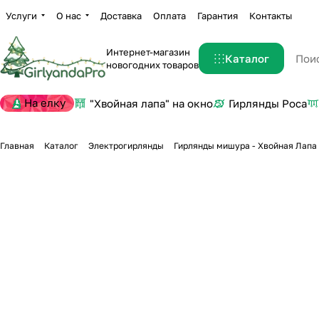
Услуги
О нас
Доставка
Оплата
Гарантия
Контакты
Интернет-магазин
Каталог
новогодних товаров
На елку
"Хвойная лапа" на окно
Гирлянды Роса
Главная
Каталог
Электрогирлянды
Гирлянды мишура - Хвойная Лапа