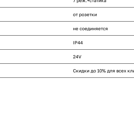
7 реж.+статика
от розетки
не соединяется
IP44
24V
Скидки до 10% для всех кл