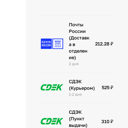
Почты
России
(Доставк
212.28 ₽
а в
отделен
ие)
2 дня
СДЭК
525 ₽
(Курьером)
1-2 дня
СДЭК
(Пункт
310 ₽
выдачи)