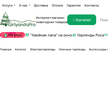
Услуги
О нас
Доставка
Оплата
Гарантия
Контакты
Интернет-магазин
Каталог
новогодних товаров
На елку
"Хвойная лапа" на окно
Гирлянды Роса
Главная
Каталог
Электрогирлянды
Уличные гирлянды
Аксессуары 