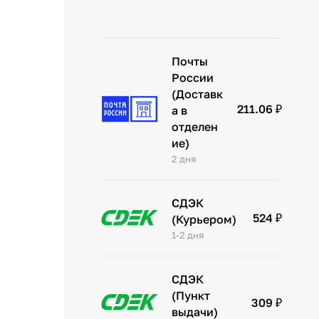
Почты
России
(Доставк
211.06 ₽
а в
отделен
ие)
2 дня
СДЭК
524 ₽
(Курьером)
1-2 дня
СДЭК
(Пункт
309 ₽
выдачи)