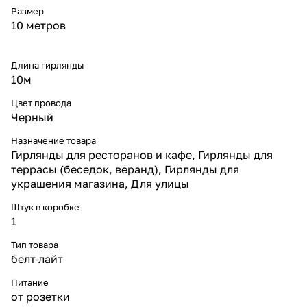
Размер
качественных LED-ламп.
Особенности и преимущества
10 метров
* 10 м плоского шлейфа из
чёрного каучука;
* 25 цоколей E27 с шагом 40
Длина гирлянды
см;
10м
* совместимость с лампами
любого типа: LED,
Цвет провода
энергосберегающими,
Черный
декоративными;
* степень защиты IP65 —
Назначение товара
влагонепроницаемость и
Гирлянды для ресторанов и кафе, Гирлянды для
пылезащита;
террасы (беседок, веранд), Гирлянды для
* морозостойкость до –40 °C,
украшения магазина, Для улицы
круглогодичная эксплуатация;
* прочный кабель Ø3,3 мм для
Штук в коробке
безопасного монтажа;
1
* удобное подключение к сети
220 В;
Тип товара
* экономия электроэнергии
белт-лайт
при использовании LED-ламп.
Для чего используют
Питание
* оформление кафе,
ресторанов и летних веранд;
от розетки