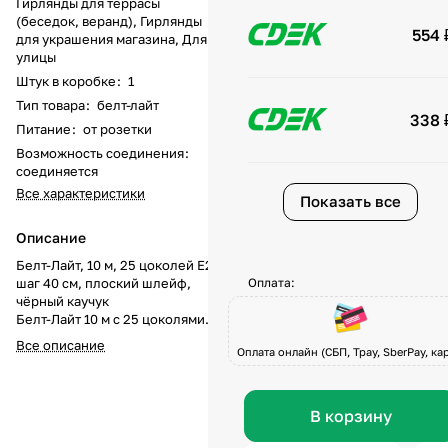
Гирлянды для террасы
(беседок, веранд), Гирлянды
554 
для украшения магазина, Для
улицы
Штук в коробке
:
1
Тип товара
:
белт-лайт
338 
Питание
:
от розетки
Возможность соединения
:
соединяется
Все характеристики
Показать все
Описание
Белт-Лайт, 10 м, 25 цоколей E27,
шаг 40 см, плоский шлейф,
Оплата:
чёрный каучук
Белт-Лайт 10 м с 25 цоколями
E27 — это профессиональная
Все описание
Оплата онлайн (СБП, Tpay, SberPay, кар
система уличного освещения
для создания праздничной и
декоративной подсветки.
Плоский шлейф из прочного
В корзину
чёрного каучука выдерживает
любые климатические условия,