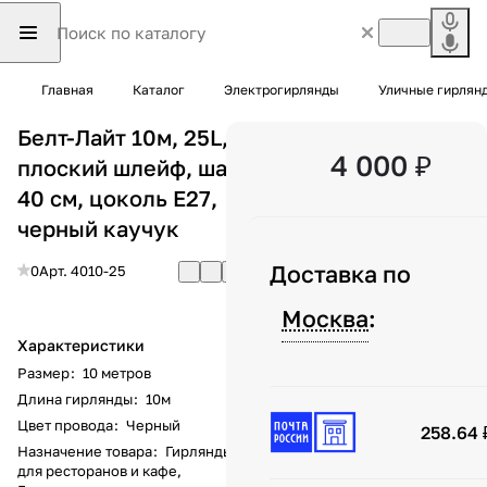
Главная
Каталог
Электрогирлянды
Уличные гирлян
Белт-Лайт 10м, 25L,
4 000 ₽
плоский шлейф, шаг
40 см, цоколь E27,
черный каучук
Доставка по
0
Арт.
4010-25
Москва
:
Характеристики
Размер
:
10 метров
Длина гирлянды
:
10м
Цвет провода
:
Черный
258.64 
Назначение товара
:
Гирлянды
для ресторанов и кафе,