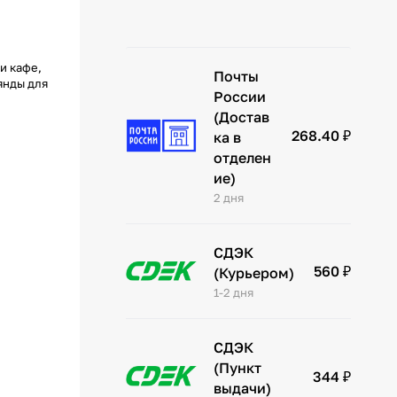
и кафе,
Почты
янды для
России
(Достав
268.40 ₽
ка в
отделен
ие)
2 дня
СДЭК
560 ₽
(Курьером)
1-2 дня
СДЭК
(Пункт
344 ₽
выдачи)