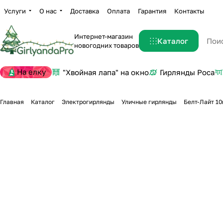
Услуги
О нас
Доставка
Оплата
Гарантия
Контакты
Интернет-магазин
Каталог
новогодних товаров
На елку
"Хвойная лапа" на окно
Гирлянды Роса
Главная
Каталог
Электрогирлянды
Уличные гирлянды
Белт-Лайт 10