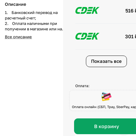
Описание
516 
1. Банковский перевод на
расчетный счет;
2. Оплата наличными при
получении в магазине или на
складе компании а
301 
Все описание
также курьеру при доставке;
3. Перечисление средств на
карту Visa, Master-Card, МИР по
системе быстрых платежей при
Показать все
получении товара или по
предоплате.
Оплата:
Оплата онлайн (СБП, Tpay, SberPay, кар
В корзину