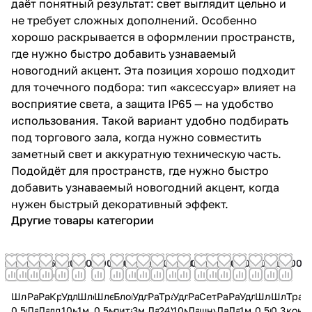
даёт понятный результат: свет выглядит цельно и
не требует сложных дополнений. Особенно
хорошо раскрывается в оформлении пространств,
где нужно быстро добавить узнаваемый
новогодний акцент. Эта позиция хорошо подходит
для точечного подбора: тип «аксессуар» влияет на
восприятие света, а защита IP65 — на удобство
использования. Такой вариант удобно подбирать
под торгового зала, когда нужно совместить
заметный свет и аккуратную техническую часть.
Подойдёт для пространств, где нужно быстро
добавить узнаваемый новогодний акцент, когда
нужен быстрый декоративный эффект.
Другие товары категории
900
800
400
6
1 200
1 300
800
1 900
500
800
600
1 200
400
600
400
400
300
900
600
500
₽
₽
₽
₽
₽
₽
₽
₽
₽
₽
₽
₽
₽
₽
₽
₽
₽
₽
₽
₽
Шлейф
Разделитель-
Разделитель-
Крепление
Удлинитель
Шлейф
Шлейф
Блок
Удлинитель
Разделитель-
Трансформатор
Удлинитель
Разделитель-
Сетевой
Разделитель-
Разделитель-
Удлинитель
Шлейф
Шлейф
Тран
0,5м
Лапа
Лапа
для
10м
1м
0,5м
питания
3м
Лапа
24V,
10м
Лапа
шнур
Лапа
Лапа
1м
0,5м
0,3м
конт