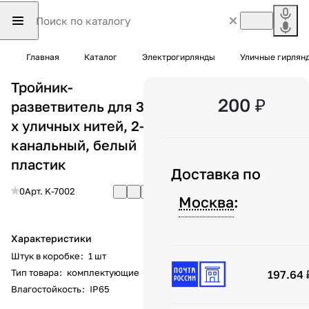
Главная
Каталог
Электрогирлянды
Уличные гирлян
Тройник-
200 ₽
разветвитель для 3-
х уличных нитей, 2-х
канальный, белый
пластик
Доставка по
0
Арт.
K-7002
Москва
:
Характеристики
Штук в коробке
:
1 шт
Тип товара
:
комплектующие
197.64 
Влагостойкость
:
IP65