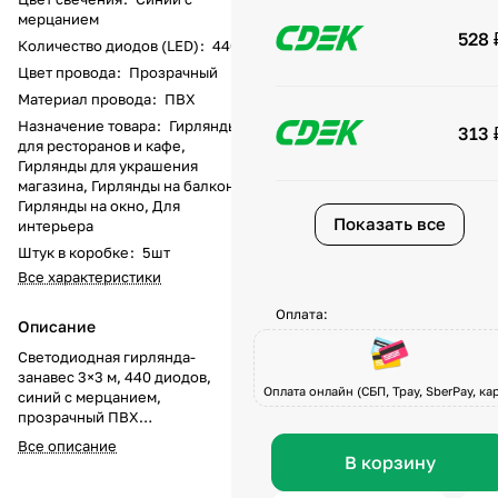
мерцанием
528 
Количество диодов (LED)
:
440
Цвет провода
:
Прозрачный
Материал провода
:
ПВХ
Назначение товара
:
Гирлянды
313 
для ресторанов и кафе,
Гирлянды для украшения
магазина, Гирлянды на балкон,
Гирлянды на окно, Для
Показать все
интерьера
Штук в коробке
:
5шт
Все характеристики
Оплата:
Описание
Светодиодная гирлянда-
занавес 3×3 м, 440 диодов,
Оплата онлайн (СБП, Tpay, SberPay, кар
синий с мерцанием,
прозрачный ПВХ
Светодиодная гирлянда-
Все описание
занавес — эффектное
В корзину
интерьерное решение для
праздничного декора.