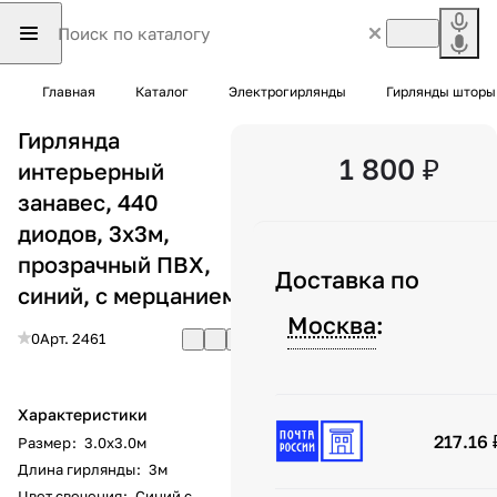
Главная
Каталог
Электрогирлянды
Гирлянды шторы
Гирлянда
1 800 ₽
интерьерный
занавес, 440
диодов, 3x3м,
прозрачный ПВХ,
Доставка по
синий, с мерцанием
Москва
:
0
Арт.
2461
Характеристики
217.16 
Размер
:
3.0х3.0м
Длина гирлянды
:
3м
Цвет свечения
:
Синий с