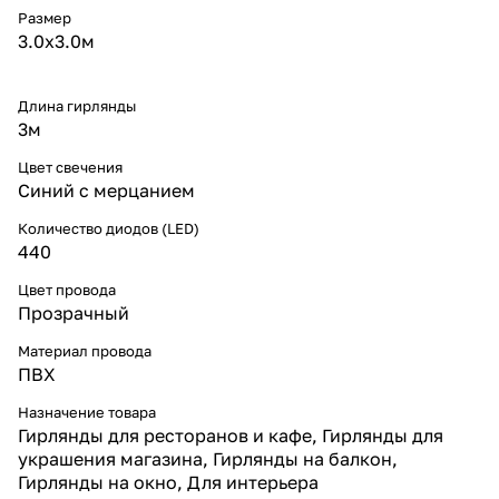
соединения нескольких
Размер
занавесов для масштабного
3.0х3.0м
оформления.
* Срок службы до 30 000
часов, устойчивая работа без
перегрева.
Длина гирлянды
* Энергоэффективность —
3м
высокая яркость при низком
энергопотреблении.
Цвет свечения
* Удобное питание от сети 220
Синий с мерцанием
В, европейская вилка включена
в комплект.
Количество диодов (LED)
Для чего используют гирлянду-
440
занавес
* Новогодний декор:
Цвет провода
оформление больших окон,
Прозрачный
стен, дверных проёмов и арок.
* Интерьер: создание
Материал провода
холодного сияния и
ПВХ
праздничной атмосферы.
* Коммерческие объекты:
Назначение товара
украшение витрин, кафе и
Гирлянды для ресторанов и кафе, Гирлянды для
ресторанов.
украшения магазина, Гирлянды на балкон,
* Фотозоны и мероприятия:
Гирлянды на окно, Для интерьера
синее мерцающее сияние для