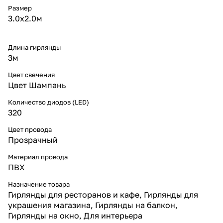
нескольких занавесов в единую
Размер
композицию.
3.0х2.0м
* Длительный срок службы —
до 30 000 часов.
* Энергоэффективность:
высокая яркость при низком
Длина гирлянды
энергопотреблении.
3м
* Питание от сети 220 В,
европейская вилка включена в
Цвет свечения
комплект.
Цвет Шампань
Для чего используют гирлянду-
занавес
Количество диодов (LED)
* Новогодний декор:
320
оформление окон, стен, арок и
дверных проёмов.
Цвет провода
* Интерьер: создание тёплой
Прозрачный
и уютной атмосферы в жилых и
коммерческих помещениях.
Материал провода
* Коммерческие объекты:
ПВХ
праздничное оформление
витрин, кафе и ресторанов.
Назначение товара
* Фотозоны и мероприятия:
Гирлянды для ресторанов и кафе, Гирлянды для
золотистое мерцающее сияние
украшения магазина, Гирлянды на балкон,
для фотосессий и торжеств.
Гирлянды на окно, Для интерьера
* Использование в тёплых и