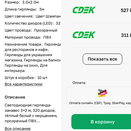
Размер
:
3.0х2.0м
Длина гирлянды
:
3м
527 
Цвет свечения
:
Цвет Шампань
Количество диодов (LED)
:
320
Цвет провода
:
Прозрачный
311 
Материал провода
:
ПВХ
Назначение товара
:
Гирлянды
для ресторанов и кафе,
Гирлянды для украшения
Показать все
магазина, Гирлянды на балкон,
Гирлянды на окно, Для
интерьера
Штук в коробке
:
10 шт
Оплата:
Все характеристики
Описание
Оплата онлайн (СБП, Tpay, SberPay, кар
Светодиодная гирлянда-
занавес 3×2 м, 320 диодов,
тёплый белый с мерцанием,
прозрачный ПВХ
В корзину
Светодиодная гирлянда-
Все описание