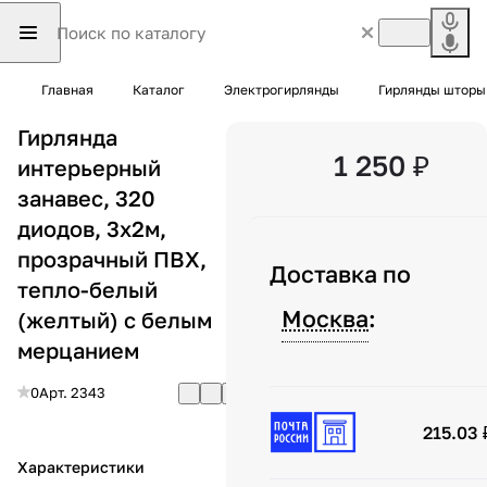
Главная
Каталог
Электрогирлянды
Гирлянды шторы
Гирлянда
1 250 ₽
интерьерный
занавес, 320
диодов, 3x2м,
прозрачный ПВХ,
Доставка по
тепло-белый
Москва
:
(желтый) с белым
мерцанием
0
Арт.
2343
215.03 
Характеристики