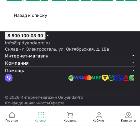
тепло-
мульти,
белая,
см,
белый,
50
белый
черный
детской
ПВХ,
2-х
качество и безопасное
белая
8
8
цоколь
8
м,
каучук,
каучук,
комнаты,
зеленая
кана
использование.
статика
режимов
режимов
E27,
режимов
черный
тепло-
зеленый
3м-0.7,0,9,
с
шаг
Назад к списку
* Гибкость в настройке — 7
белый
каучук,
белая
с
теплый-
мерцанием
10
режимов работы и статический
каучук
тепло-
статика
мерцанием
белый,
без
см
вариант свечения.
белая
мульти,
сетевого
* Энергоэффективность и
8 800 100-03-90
долговечность — до 30 000
с
8
шнура
info@girlyandapro.ru
часов работы.
мерцанием
режимов
Склад - г. Электросталь, ул. Октябрьская, д. 18а
* Доставка по всей России и
бесплатные консультации по
Интернет-магазин
выбору и подключению.
Компания
Вы можете купить интерьерную
Помощь
гирлянду-занавес 2×3 м, 320
LED, белую, с 7 режимами и
статикой по выгодной цене
прямо сейчас в интернет-
магазине «Леон-Лайт». Мы
© 2026 Интернет-магазин GirlyandaPro
обеспечиваем доставку по всей
Конфиденциальность
Оферта
России и бесплатные
консультации по выбору и
монтажу гирлянд.
Главная
Каталог
Корзина
Кабинет
Контакты