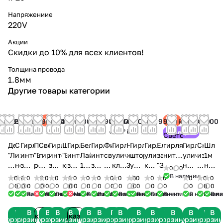
низкое энергопотребление при
Напряжениие
высокой яркости свечения.
220V
Где используется
Интерьерный занавес с белым
Акции
свечением и множеством
режимов применяется для
Скидки до 10% для всех клиентов!
декоративного и праздничного
освещения:
Толщина провода
* оформление окон, стен и
1.8мм
витрин;
Другие товары категории
* создание фоновой
подсветки в домах, кафе и
торговых залах;
Хит
Хит
3 299
1 250
1 000
549
599
1 200
1 499
1 300
4 000
800
1 900
3 500
449
6 900
900
31 999
999 ₽
1 550
1 400
1 300
* декор свадеб, банкетов и
₽
₽
₽
₽
₽
₽
₽
₽
₽
₽
₽
₽
₽
₽
₽
₽
₽
₽
₽
фотозон;
Советуем
Светодиодная
* украшение новогодних
Дедушка
Снежинка
Гирлянда
Пионы
Светодиодная
Гирлянда
Щелкунчик
Гирлянда
Белт-
Гирлянда
Фигура
Гирлянда
Нарциссы
Гирлянда-
Гирлянда
Ель
гирлянда-
Гирлянда
Снежи
Шле
композиций и гирлянд;
"Лесной
из
интерьерный
"Бело-
гирлянда-
интерьерный
"В
интерьерный
Лайт
интерьерный
светодиодная
уличная
желтые
штора
уличная
заснеженная
нить
уличная
из
1м
* дополнение основного
волшебник"
неона,
занавес,
розовые"
нить
занавес,
красном
занавес,
10м,
занавес,
из
клип-
30см
уличный
клип-
"Зимняя
звёзды
нить,
неона,
на
освещения в интерьере.
0
0
63см
30
272
пышные
ПВХ
320
плаще"
408
25L,
204
акрила
лайт
занавес,
лайт,
сказка"
"С
100
40
10
В наличии
Почему выбирают «Леон Лайт»
0
0
0
0
0
0
0
0
0
0
0
0
0
0
0
0
0
0
0
бордовый
см,
диода,
90см
"С
диодов,
40см
диода,
плоский
диода,
Олень
24
1020
200
210
оленятами
диодов,
см,
улич
* Профессиональные
0
0
0
0
0
0
0
0
0
0
0
0
0
0
0
0
0
0
0
В наличии
В наличии
В наличии
Нет в наличии
В наличии
В наличии
В наличии
Нет в наличии
В наличии
В наличии
В наличии
В наличии
В наличии
В наличии
В наличии
В наличии
В наличии
В нал
В н
интерьерные гирлянды с
белый,
2x2м,
деревянными
3x2м,
2x3м,
шлейф,
2x1.5м,
белый
вольт,
диодов,
диодов,
см
и
10
тепло-
ните
продуманной конструкцией и
IP44
прозрачный
оленятами"
прозрачный
прозрачный
шаг
прозрачный
33
500
2x6
20
ёлочками"
м,
белая,
черн
В
В
В
В
В
В
В
В
В
В
В
В
В
В
В
В
В
В
надёжными диодами.
ПВХ,
3м
ПВХ,
ПВХ,
40
ПВХ,
см
диодов,
метров,
м,
для
зеленый
IP44
каучу
Заказать
Заказать
корзину
корзину
корзину
корзину
корзину
корзину
корзину
корзину
корзину
корзину
корзину
корзину
корзину
корзину
корзину
корзину
корзину
корзин
* Сертифицированное