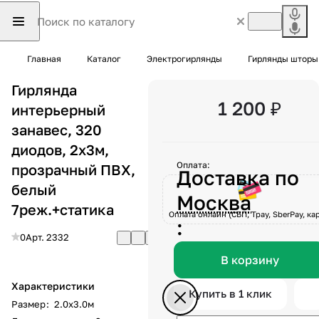
Главная
Каталог
Электрогирлянды
Гирлянды шторы
Гирлянда
1 200 ₽
интерьерный
занавес, 320
диодов, 2x3м,
Оплата:
прозрачный ПВХ,
Доставка по
белый
Москва
7реж.+статика
Оплата онлайн (СБП, Tpay, SberPay, кар
:
0
Арт.
2332
В корзину
Характеристики
Купить в 1 клик
Размер
:
2.0х3.0м