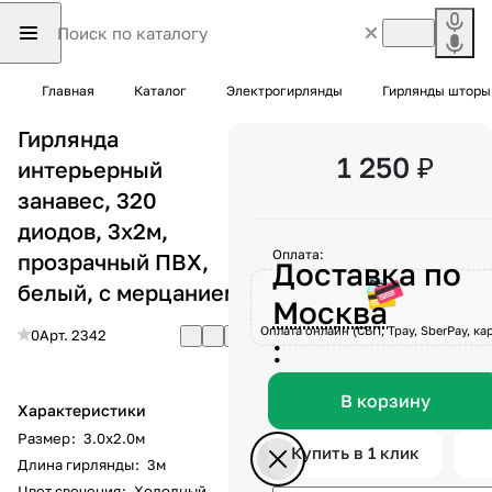
Главная
Каталог
Электрогирлянды
Гирлянды шторы
Гирлянда
1 250 ₽
интерьерный
занавес, 320
диодов, 3x2м,
Оплата:
прозрачный ПВХ,
Доставка по
белый, с мерцанием
Москва
Оплата онлайн (СБП, Tpay, SberPay, кар
0
Арт.
2342
:
В корзину
Характеристики
Размер
:
3.0х2.0м
Купить в 1 клик
Длина гирлянды
:
3м
Цвет свечения
:
Холодный