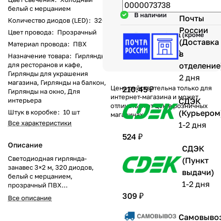
белый с мерцанием
В наличии
Почты
Количество диодов (LED)
:
320
России
Цвет провода
:
Прозрачный
Гарантия 1 год (кроме
(Доставка
механических
Материал провода
:
ПВХ
повреждений)
в
Назначение товара
:
Гирлянды
для ресторанов и кафе,
отделение
Гирлянды для украшения
2 дня
магазина, Гирлянды на балкон,
Цена действительна только для
210.45 ₽
Гирлянды на окно, Для
интернет-магазина и может
интерьера
СДЭК
отличаться от цен в розничных
Штук в коробке
:
10 шт
(Курьером
магазинах
Все характеристики
1-2 дня
524 ₽
Описание
СДЭК
Светодиодная гирлянда-
(Пункт
занавес 3×2 м, 320 диодов,
выдачи)
белый с мерцанием,
1-2 дня
прозрачный ПВХ
Светодиодная гирлянда-
309 ₽
Все описание
занавес — современное
решение для праздничного
Самовыво
интерьерного декора.