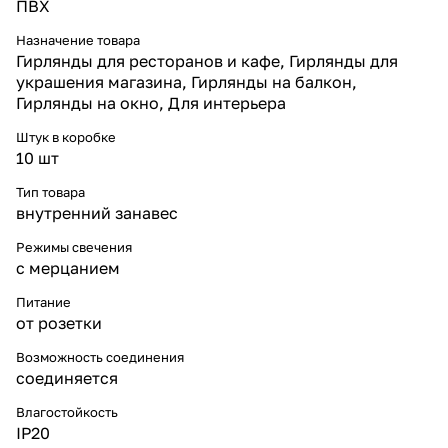
композицию.
ПВХ
* Срок службы до 30 000
часов, работа без перегрева.
Назначение товара
* Энергоэффективность —
Гирлянды для ресторанов и кафе, Гирлянды для
высокая яркость при низком
украшения магазина, Гирлянды на балкон,
энергопотреблении.
Гирлянды на окно, Для интерьера
* Питание напрямую от сети
220 В, вилка в комплекте.
Штук в коробке
Для чего используют гирлянду-
10 шт
занавес
* Новогодний декор:
Тип товара
оформление окон, стен,
внутренний занавес
дверных проёмов и арок.
* Интерьер: создание эффекта
Режимы свечения
ледяного сияния в жилых и
с мерцанием
коммерческих помещениях.
* Коммерческие объекты:
Питание
эффектное оформление
от розетки
витрин, кафе и ресторанов.
* Фотозоны и мероприятия:
Возможность соединения
белая мерцающая завеса для
соединяется
праздничных фотосессий и
вечеринок.
Влагостойкость
* Использование в тёплых и
IP20
отапливаемых помещениях.