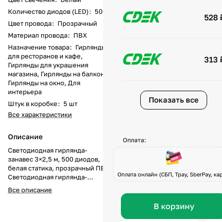
Количество диодов (LED)
:
500
528 
Цвет провода
:
Прозрачный
Материал провода
:
ПВХ
Назначение товара
:
Гирлянды
для ресторанов и кафе,
313 
Гирлянды для украшения
магазина, Гирлянды на балкон,
Гирлянды на окно, Для
интерьера
Показать все
Штук в коробке
:
5 шт
Все характеристики
Описание
Оплата:
Светодиодная гирлянда-
занавес 3×2,5 м, 500 диодов,
белая статика, прозрачный ПВХ
Оплата онлайн (СБП, Tpay, SberPay, кар
Светодиодная гирлянда-
занавес — профессиональное
Все описание
решение для создания яркого и
равномерного интерьерного
В корзину
освещения. Конструкция
размером 3×2,5 м оснащена 500