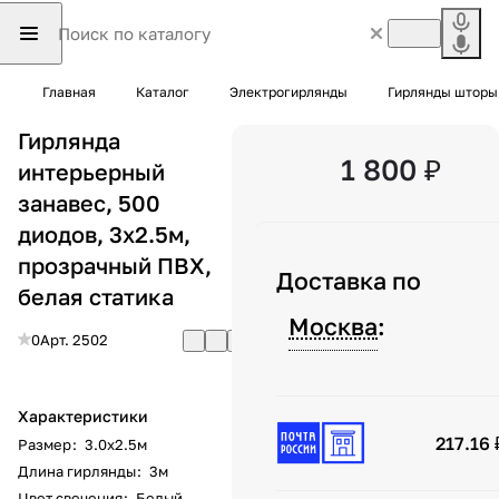
Главная
Каталог
Электрогирлянды
Гирлянды шторы
Гирлянда
1 800 ₽
интерьерный
занавес, 500
диодов, 3x2.5м,
прозрачный ПВХ,
Доставка по
белая статика
Москва
:
0
Арт.
2502
Характеристики
217.16 
Размер
:
3.0х2.5м
Длина гирлянды
:
3м
Цвет свечения
:
Белый