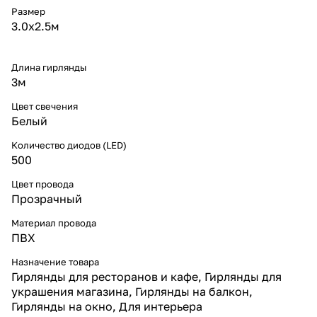
масштабных проектов.
Размер
* Срок службы до 30 000
3.0х2.5м
часов, надёжная работа без
перегрева.
* Энергоэффективность —
высокая яркость при низком
Длина гирлянды
энергопотреблении.
3м
* Питание от сети 220 В,
европейская вилка в
Цвет свечения
комплекте.
Белый
Для чего используют гирлянду-
занавес
Количество диодов (LED)
* Новогодний декор:
500
оформление больших окон,
стен, арок и дверных проёмов.
Цвет провода
* Интерьеры: создание
Прозрачный
эффекта ледяного сияния в
жилых и коммерческих
Материал провода
помещениях.
ПВХ
* Коммерческие объекты:
стильное и строгое
Назначение товара
оформление витрин, кафе и
Гирлянды для ресторанов и кафе, Гирлянды для
ресторанов.
украшения магазина, Гирлянды на балкон,
* Фотозоны и мероприятия:
Гирлянды на окно, Для интерьера
идеально ровное белое