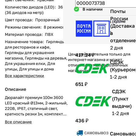
Количество диодов (LED)
:
3600
В наличии
Почты
(36 диодов на метр)
России
Цвет провода
:
Прозрачный
Гарантия 1 год (кроме
(Доставка
механических
Режимы свечения
:
8 режимов
повреждений)
в
Материал провода
:
ПВХ
отделение
Назначение товара
:
Гирлянды
для ресторанов и кафе,
2 дня
Гирлянды для украшения
Цена действительна только для
417.24 ₽
магазина, Гирлянды на деревья,
интернет-магазина и может
СДЭК
Для украшения елки, Для
отличаться от цен в розничных
улицы, Для улицы и дома
(Курьером
магазинах
Все характеристики
1-2 дня
651 ₽
Описание
СДЭК
Дюралайт премиум 100м 3600
(Пункт
LED красный Ø13мм, 2-жильный,
выдачи)
220В, IP67, статичный свет,
1-2 дня
кратность резки 1м, комплект
подключения
436 ₽
Все описание
Премиальный дюралайт Ø13 мм
красного свечения длиной 100
Самовыво
метров — это