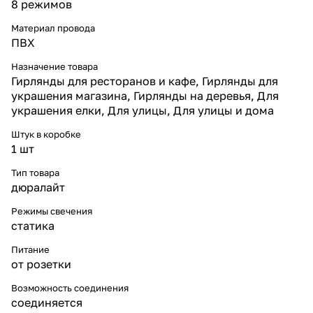
свечения.
8 режимов
* Красный свет — яркий акцент
для праздничных и
Материал провода
декоративных проектов.
ПВХ
* Ø13 мм кабель — утолщённая
оболочка для прочности и
Назначение товара
надёжности.
Гирлянды для ресторанов и кафе, Гирлянды для
* IP67 — максимальная защита
украшения магазина, Гирлянды на деревья, Для
от влаги, снега, мороза и пыли.
украшения елки, Для улицы, Для улицы и дома
* 2-жильный — простое
подключение и надёжная
Штук в коробке
работа в статичном режиме.
1 шт
* Кратность резки 1 м —
гибкость и точность при
Тип товара
монтаже.
дюралайт
* «Зимняя и летняя добавка» —
кабель не дубеет на морозе и
Режимы свечения
не размягчается летом.
статика
* Комплект подключения
входит в набор — можно
Питание
использовать сразу.
от розетки
Надёжность и защита
Дюралайт Ø13 мм IP67 создан
Возможность соединения
для эксплуатации в любых
соединяется
климатических условиях.