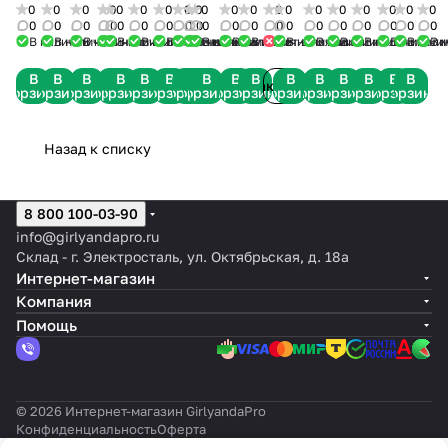
лайт,
лайт,
320
лайт,
140
в
1
150
теплый,
на
210
"Хвойная
2000
408
272
ток,
200
"За
Красный дюралайт Ø13 мм
0
0
0
0
0
0
0
0
0
0
0
0
0
0
0
0
0
0
0
0
применяют там, где нужен
300
24
диодов,
200
диодов,
пушистом
метр
диодов,
обмотка
3
см
лапа"
диодов,
диодов,
диода,
черный
диодов,
№2"
0
0
0
0
0
0
0
0
0
0
0
0
0
0
0
0
0
0
0
0
яркий и праздничный акцент:
В наличии
В наличии
В наличии
В наличии
В наличии
В наличии
В наличии
В наличии
В наличии
В наличии
В наличии
В наличии
Нет в наличии
В наличии
В наличии
В наличии
В наличии
В наличи
В нали
В 
диодов,
вольт,
2x3м,
диодов,
14м,
платье"
5м,
нить
нити
теплый
50м,
2x3м,
2x2м,
провод,
15м,
* Фасады и крыши зданий —
30
500
прозрачный
20
зеленый
Зелёная
белый
роса+перламутровая
шариков
белый
черный
черный
прозрачный
1,5м
зелены
эффектная контурная
В
В
В
В
В
В
В
В
В
В
В
В
В
В
В
В
В
В
м,
диодов,
ПВХ,
м,
ПВХ,
35см
каучук,
лента,
Smart
c
каучук,
каучук,
ПВХ,
ПВХ,
Заказать
корзину
корзину
корзину
корзину
корзину
корзину
корзину
корзину
корзину
корзину
корзину
корзину
корзину
корзину
корзину
корзину
корзину
корзину
подсветка.
черный
50
тепло-
черный
тепло-
L125
тепло-
31V
RGB,
холодным
синяя
белый
белый,
белая,
* Новогодние композиции —
каучук,
м,
белый
каучук,
белая,
белая
черный
мерцанием
с
с
8
8
оформление деревьев и
синий
прозрачный
статичный
хамелеон-7
8
статика,
каучук,
цвет
мерцанием
мерцанием
режимов
режимо
Назад к списку
гирлянд.
с
силикон,
цветов
режимов
без
2-х
на
* Коммерческие проекты —
мерцанием
белая
сетевого
канальный,
белом
витрины, рестораны,
гостиницы, ТЦ.
с
шнура
шаг
проводе
8 800 100-03-90
* Городские украшения —
мерцанием
10
info@girlyandapro.ru
площади, парки, набережные,
см
Склад - г. Электросталь, ул. Октябрьская, д. 18а
скверы.
* Световые фигуры и буквы —
Интернет-магазин
логотипы, арт-объекты,
Компания
декоративные формы.
Помощь
* Ландшафт и интерьер —
беседки, дорожки, потолочные
ниши.
© 2026 Интернет-магазин GirlyandaPro
Конфиденциальность
Оферта