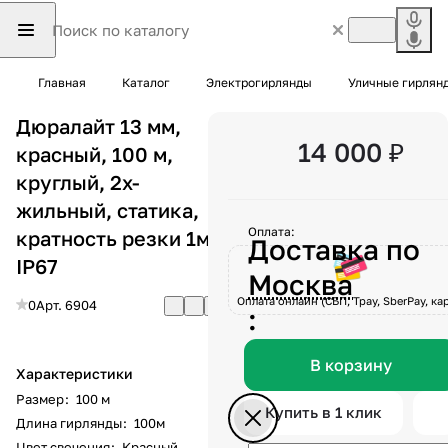
Главная
Каталог
Электрогирлянды
Уличные гирлян
Дюралайт 13 мм,
14 000 ₽
красный, 100 м,
круглый, 2х-
жильный, статика,
Оплата:
кратность резки 1м,
Доставка по
IP67
Москва
Оплата онлайн (СБП, Tpay, SberPay, кар
0
Арт.
6904
:
В корзину
Характеристики
Размер
:
100 м
Купить в 1 клик
Длина гирлянды
:
100м
Цвет свечения
:
Красный