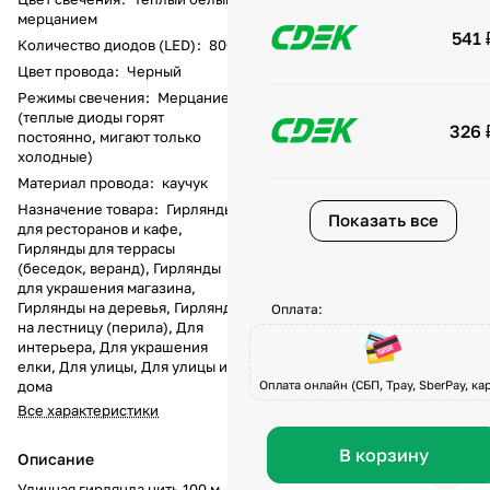
мерцанием
541 
Количество диодов (LED)
:
800
Цвет провода
:
Черный
Режимы свечения
:
Мерцание
(теплые диоды горят
326 
постоянно, мигают только
холодные)
Материал провода
:
каучук
Назначение товара
:
Гирлянды
Показать все
для ресторанов и кафе,
Гирлянды для террасы
(беседок, веранд), Гирлянды
для украшения магазина,
Гирлянды на деревья, Гирлянды
Оплата:
на лестницу (перила), Для
интерьера, Для украшения
елки, Для улицы, Для улицы и
дома
Оплата онлайн (СБП, Tpay, SberPay, кар
Все характеристики
В корзину
Описание
Уличная гирлянда нить 100 м