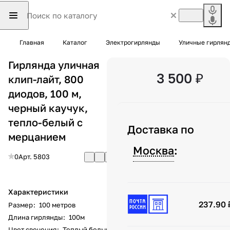
Главная
Каталог
Электрогирлянды
Уличные гирлян
Гирлянда уличная
3 500 ₽
клип-лайт, 800
диодов, 100 м,
черный каучук,
тепло-белый с
Доставка по
мерцанием
Москва
:
0
Арт.
5803
Характеристики
237.90 
Размер
:
100 метров
Длина гирлянды
:
100м
Цвет свечения
:
Теплый белый с