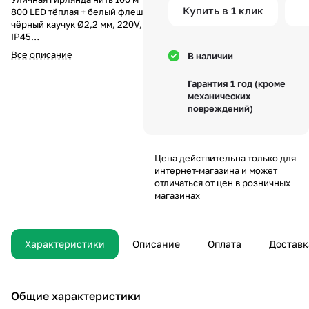
Купить в 1 клик
800 LED тёплая + белый флеш,
чёрный каучук Ø2,2 мм, 220V,
IP45
Уличная гирлянда клип-лайт
Все описание
В наличии
длиной 100 метров с 800
светодиодами тёплого белого
Гарантия 1 год (кроме
свечения и эффектом белого
механических
флеша — это
повреждений)
профессиональное решение
для масштабного оформления
улиц и фасадов. Золотистый
тёплый свет создаёт атмосферу
Цена действительна только для
уюта и гармонии, а белые
интернет-магазина и может
вспышки флеша добавляют
отличаться от цен в розничных
праздничную динамику.
магазинах
Благодаря протяжённости в 100
м гирлянда идеально подходит
для больших деревьев, уличных
елей и архитектурных
Характеристики
Описание
Оплата
Доставк
объектов, создавая цельное и
равномерное свечение.
Надёжность и защита
Модель выполнена на прочном
Общие характеристики
кабеле из чёрного каучука Ø2,2