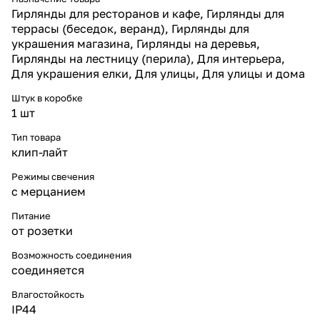
несколько нитей между собой
Гирлянды для ресторанов и кафе, Гирлянды для
открывает широкие
террасы (беседок, веранд), Гирлянды для
возможности для оформления
фасадов торговых центров,
украшения магазина, Гирлянды на деревья,
городских улиц и площадей.
Гирлянды на лестницу (перила), Для интерьера,
Эффекты и применение
Для украшения елки, Для улицы, Для улицы и дома
Основное тёплое свечение
создаёт классическую
Штук в коробке
атмосферу рождественского
1 шт
уюта, а белые вспышки флеша
добавляют динамику и эффект
Тип товара
«живого сияния». Такая
клип-лайт
гирлянда идеально подходит
для украшения фасадов
Режимы свечения
ресторанов, гостиниц, витрин
с мерцанием
магазинов, уличных елей и
живых деревьев. Тёплый свет
Питание
располагает и привлекает
от розетки
внимание, а динамичные
акценты делают оформление
Возможность соединения
более выразительным.
соединяется
Почему выбирают «Леон-Лайт»
Компания «Леон-Лайт»
Влагостойкость
производит профессиональные
IP44
гирлянды, адаптированные к