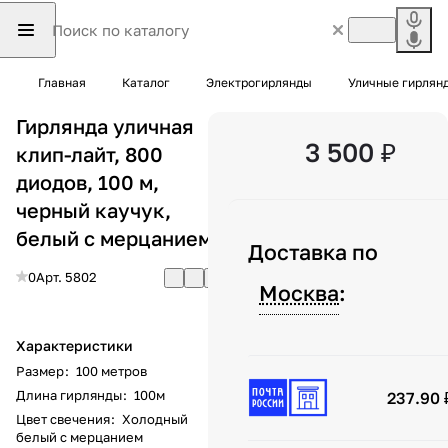
Главная
Каталог
Электрогирлянды
Уличные гирлян
Гирлянда уличная
3 500 ₽
клип-лайт, 800
диодов, 100 м,
черный каучук,
белый с мерцанием
Доставка по
0
Арт.
5802
Москва
:
Характеристики
Размер
:
100 метров
Длина гирлянды
:
100м
237.90 
Цвет свечения
:
Холодный
белый с мерцанием