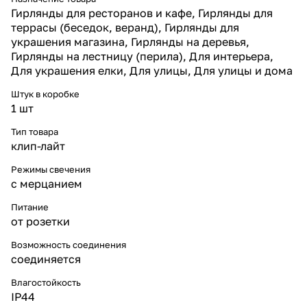
масштабных инсталляций — от
Гирлянды для ресторанов и кафе, Гирлянды для
фасадов торговых центров до
террасы (беседок, веранд), Гирлянды для
городских улиц и площадей.
украшения магазина, Гирлянды на деревья,
Эффекты и применение
Гирлянды на лестницу (перила), Для интерьера,
Белое свечение с эффектом
флеша формирует образ
Для украшения елки, Для улицы, Для улицы и дома
искрящейся зимней ночи.
Гирлянда востребована для
Штук в коробке
оформления уличных елей,
1 шт
живых деревьев, витрин
магазинов, фасадов ресторанов
Тип товара
и гостиниц. Белый свет
клип-лайт
универсален и гармонично
сочетается с другими
Режимы свечения
гирляндами, создавая
с мерцанием
выразительные и праздничные
композиции. Флеш-эффект
Питание
добавляет динамику и делает
от розетки
подсветку «живой» и заметной.
Возможность соединения
соединяется
Влагостойкость
IP44