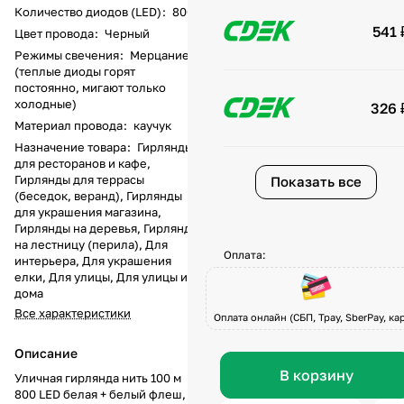
Количество диодов (LED)
:
800
541 
Цвет провода
:
Черный
Режимы свечения
:
Мерцание
(теплые диоды горят
постоянно, мигают только
холодные)
326 
Материал провода
:
каучук
Назначение товара
:
Гирлянды
для ресторанов и кафе,
Гирлянды для террасы
Показать все
(беседок, веранд), Гирлянды
для украшения магазина,
Гирлянды на деревья, Гирлянды
на лестницу (перила), Для
Оплата:
интерьера, Для украшения
елки, Для улицы, Для улицы и
дома
Все характеристики
Оплата онлайн (СБП, Tpay, SberPay, кар
Описание
В корзину
Уличная гирлянда нить 100 м
800 LED белая + белый флеш,