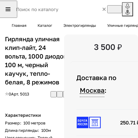
Главная
Каталог
Электрогирлянды
Уличные гирлян
Гирлянда уличная
3 500 ₽
клип-лайт, 24
вольта, 1000 диодов,
100 м, черный
каучук, тепло-
Доставка по
белая, 8 режимов
Москва
:
0
Арт.
5013
Характеристики
250.71 
Размер
:
100 метров
Длина гирлянды
:
100м
Цвет свечения
:
Теплый