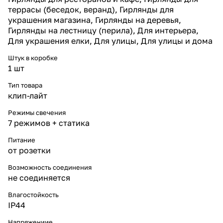
Встроенный контроллер
террасы (беседок, веранд), Гирлянды для
предлагает 7 динамических
украшения магазина, Гирлянды на деревья,
режимов и статическое
свечение. Тёплые огни могут
Гирлянды на лестницу (перила), Для интерьера,
плавно переливаться, мерцать
Для украшения елки, Для улицы, Для улицы и дома
или светить ровным светом.
Такой набор эффектов
Штук в коробке
позволяет создавать как
1 шт
спокойный фон, так и
динамичные композиции для
Тип товара
праздничных мероприятий.
клип-лайт
Плотность в 1000 диодов
обеспечивает равномерное и
Режимы свечения
насыщенное свечение по всей
7 режимов + статика
длине.
Применение
Питание
Уличная гирлянда 100 м
от розетки
«Тёплый свет» идеально
подходит для оформления
Возможность соединения
больших уличных елей,
не соединяется
деревьев, фасадов торговых
центров, гостиниц, ресторанов
Влагостойкость
и городских пространств.
IP44
Классическое золотистое
свечение подчёркивает
Напряжениие