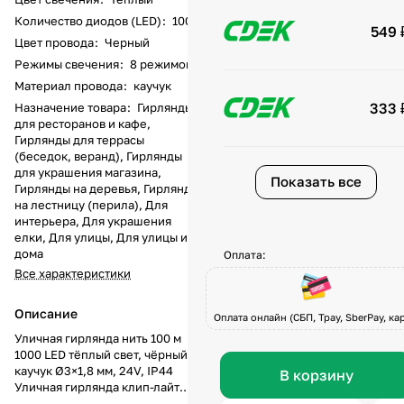
Количество диодов (LED)
:
1000
549 
Цвет провода
:
Черный
Режимы свечения
:
8 режимов
Материал провода
:
каучук
333 
Назначение товара
:
Гирлянды
для ресторанов и кафе,
Гирлянды для террасы
(беседок, веранд), Гирлянды
для украшения магазина,
Показать все
Гирлянды на деревья, Гирлянды
на лестницу (перила), Для
интерьера, Для украшения
елки, Для улицы, Для улицы и
дома
Оплата:
Все характеристики
Описание
Оплата онлайн (СБП, Tpay, SberPay, кар
Уличная гирлянда нить 100 м
1000 LED тёплый свет, чёрный
каучук Ø3×1,8 мм, 24V, IP44
В корзину
Уличная гирлянда клип-лайт
длиной 100 метров с 1000