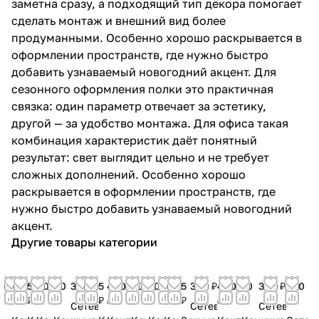
заметна сразу, а подходящий тип декора помогает
сделать монтаж и внешний вид более
продуманными. Особенно хорошо раскрывается в
оформлении пространств, где нужно быстро
добавить узнаваемый новогодний акцент. Для
сезонного оформления полки это практичная
связка: один параметр отвечает за эстетику,
другой — за удобство монтажа. Для офиса такая
комбинация характеристик даёт понятный
результат: свет выглядит цельно и не требует
сложных дополнений. Особенно хорошо
раскрывается в оформлении пространств, где
нужно быстро добавить узнаваемый новогодний
акцент.
Другие товары категории
50
5
90
90
300 ₽
5
400
80
50
80
5
300 ₽
400
70
300 ₽
300
₽
₽
₽
₽
₽
₽
₽
₽
₽
₽
₽
₽
₽
Сетевой
Сетевой
Сетевой