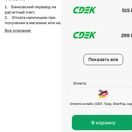
1. Банковский перевод на
515 
расчетный счет;
2. Оплата наличными при
получении в магазине или на
складе компании а
Все описание
также курьеру при доставке;
299 
3. Перечисление средств на
карту Visa, Master-Card, МИР по
системе быстрых платежей при
получении товара или по
Показать все
предоплате.
Оплата:
Оплата онлайн (СБП, Tpay, SberPay, кар
В корзину