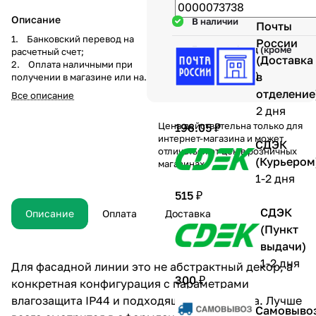
Описание
В наличии
Почты
1. Банковский перевод на
России
Гарантия 1 год (кроме
расчетный счет;
(Доставка
механических
2. Оплата наличными при
повреждений)
в
получении в магазине или на
складе компании а
отделение
Все описание
также курьеру при доставке;
2 дня
3. Перечисление средств на
Цена действительна только для
196.05 ₽
карту Visa, Master-Card, МИР по
интернет-магазина и может
системе быстрых платежей при
СДЭК
отличаться от цен в розничных
получении товара или по
(Курьером
магазинах
предоплате.
1-2 дня
515 ₽
СДЭК
Описание
Оплата
Доставка
(Пункт
выдачи)
1-2 дня
Для фасадной линии это не абстрактный декор, а
300 ₽
конкретная конфигурация с параметрами
влагозащита IP44 и подходящий тип декора. Лучше
Самовыво