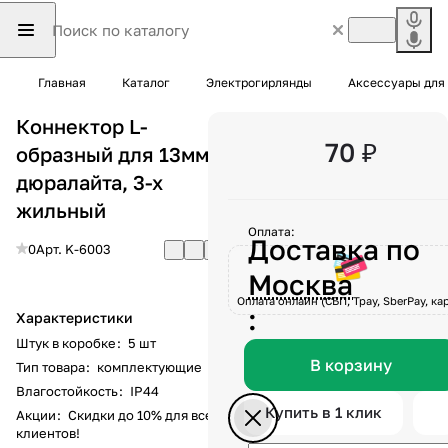
Главная
Каталог
Электрогирлянды
Аксессуары для
Коннектор L-
70 ₽
образный для 13мм
дюралайта, 3-х
жильный
Оплата:
Доставка по
0
Арт.
K-6003
Москва
Оплата онлайн (СБП, Tpay, SberPay, кар
:
Характеристики
Штук в коробке
:
5 шт
В корзину
Тип товара
:
комплектующие
Влагостойкость
:
IP44
Купить в 1 клик
Акции
:
Скидки до 10% для всех
клиентов!