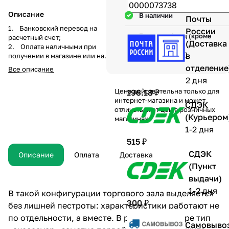
Описание
В наличии
Почты
1. Банковский перевод на
России
Гарантия 1 год (кроме
расчетный счет;
(Доставка
механических
2. Оплата наличными при
повреждений)
в
получении в магазине или на
складе компании а
отделение
Все описание
также курьеру при доставке;
2 дня
3. Перечисление средств на
Цена действительна только для
196.18 ₽
карту Visa, Master-Card, МИР по
интернет-магазина и может
системе быстрых платежей при
СДЭК
отличаться от цен в розничных
получении товара или по
(Курьером
магазинах
предоплате.
1-2 дня
515 ₽
СДЭК
Описание
Оплата
Доставка
(Пункт
выдачи)
1-2 дня
В такой конфигурации торгового зала выделяется
300 ₽
без лишней пестроты: характеристики работают не
по отдельности, а вместе. В реальном декоре тип
Самовыво