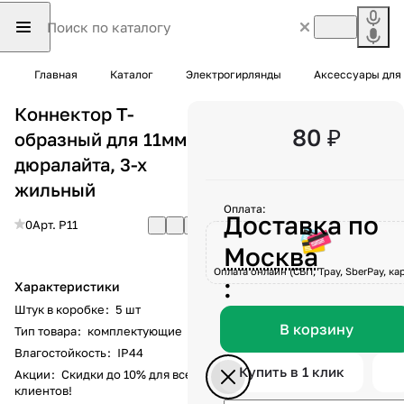
Главная
Каталог
Электрогирлянды
Аксессуары для
Коннектор Т-
80 ₽
образный для 11мм
дюралайта, 3-х
жильный
Оплата:
Доставка по
0
Арт.
P11
Москва
Оплата онлайн (СБП, Tpay, SberPay, кар
:
Характеристики
Штук в коробке
:
5 шт
В корзину
Тип товара
:
комплектующие
Влагостойкость
:
IP44
Купить в 1 клик
Акции
:
Скидки до 10% для всех
клиентов!