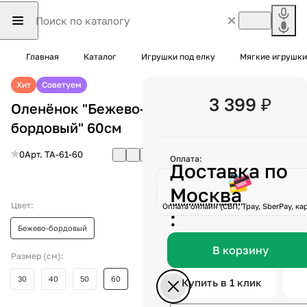
Главная
Каталог
Игрушки под елку
Мягкие игрушки
Хит
Советуем
3 399 ₽
Оленёнок "Бежево-
бордовый" 60см
0
Арт.
TA-61-60
Оплата:
Доставка по
Москва
Цвет:
Оплата онлайн (СБП, Tpay, SberPay, кар
:
Бежево-бордовый
В корзину
Размер (см):
30
40
50
60
Купить в 1 клик