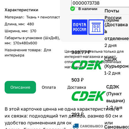
В наличии
Характеристики
Почты
Материал
:
Ткань + пенопласт
России
Гарантия 1 год (кроме
Длина, мм
:
480
(Доставка
механических
повреждений)
Ширина, мм
:
170
в
Габариты в упаковке (ШхДхВ),
отделение
мм
:
170х480х600
2 дня
Назначение товара
:
Для
Цена действительна только для
303.77 ₽
интерьера
интернет-магазина и может
СДЭК
отличаться от цен в розничных
(Курьером
магазинах
1-2 дня
503 ₽
СДЭК
Описание
Оплата
Доставка
(Пункт
выдачи)
1-2 дня
В этой карточке ценна не одна характеристика, а
293 ₽
их связка: подходящий тип декора, размер 60 см и
удобство применения для окна. Персонаж или
Самовыво