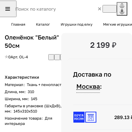
Главная
Каталог
Игрушки под елку
Мягкие игрушки
Оленёнок "Белый"
2 199 ₽
50см
0
Арт.
OL-4
Доставка по
Характеристики
Материал
:
Ткань + пенопласт
Москва
:
Длина, мм
:
310
Ширина, мм
:
145
Габариты в упаковке (ШхДхВ),
мм
:
145х310х510
289.13 
Назначение товара
:
Для
интерьера