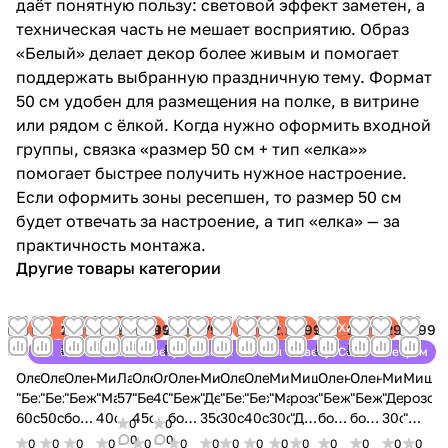
даёт понятную пользу: световой эффект заметен, а
техническая часть не мешает восприятию. Образ
«Белый» делает декор более живым и помогает
поддержать выбранную праздничную тему. Формат
50 см удобен для размещения на полке, в витрине
или рядом с ёлкой. Когда нужно оформить входной
группы, связка «размер 50 см + тип «елка»»
помогает быстрее получить нужное настроение.
Если оформить зоны ресепшен, то размер 50 см
будет отвечать за настроение, а тип «елка» — за
практичность монтажа.
Другие товары категории
Хит
Хит
Хит
Хит
Хит
Хит
Хит
Хит
Хит
Хит
Хит
3 399
2 899
2 599
2 099
1 999
1 399
1 099
2 899
1 799
1 699
2 599
1 299
2 199
3 399
1 699
1 299
2 199
₽
₽
₽
₽
₽
₽
₽
₽
₽
₽
₽
₽
₽
₽
₽
₽
₽
Советуем
Советуем
Советуем
Советуем
Советуем
Советуем
Советуем
Советуем
Советуем
Советуем
Советуем
Оленёнок
Оленёнок
Оленёнок
Мишка
Лама
Оленёнок
Оленёнок
Оленёнок
Мишка
Оленёнок
Оленёнок
Мишка
Мишка
Оленёнок
Оленёнок
Мишка
Мишк
"Бежевый"
"Бежевый"
"Бежево-
"Мальчик"
57см
"Белый"
40см
"Бежево-
"Девочка"
"Бежевый"
"Бежевый"
"Мальчик"
розовый
"Бежево-
"Бежево-
"Девочка
розов
60см
50см
бордовый"
40см
45см
бордовый"
35см
30см
40см
30см
"Девочка"
бордовый"
бордовый"
30см
"Маль
0
0
40см
50см
70см
60см
30см
70см
0
0
0
0
0
0
0
0
0
0
0
0
0
0
0
0
0