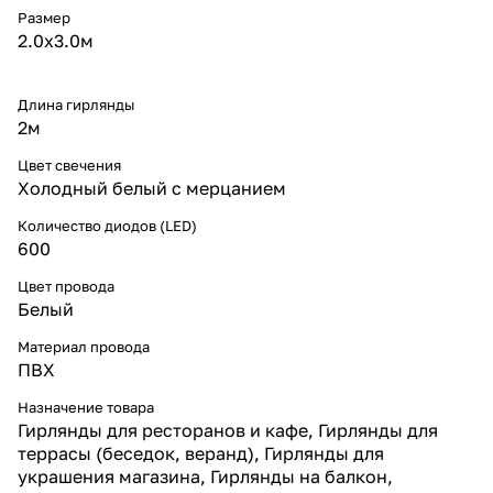
Размер
на срок службы до 30 000 часов,
что гарантирует несколько
2.0х3.0м
сезонов эксплуатации без
потери яркости.
Конструкция и особенности
Длина гирлянды
Гирлянда состоит из 20
2м
вертикальных нитей с шагом 10
см, что обеспечивает
Цвет свечения
равномерное распределение
Холодный белый с мерцанием
света по всей площади.
Основное белое свечение
Количество диодов (LED)
формирует цельный фон, а
600
динамичные вспышки делают
подсветку более живой и
Цвет провода
праздничной. Модель можно
Белый
соединять с другими
занавесами, масштабируя
Материал провода
подсветку под задачи любого
ПВХ
уровня — от оформления
небольшого кафе до фасадов
Назначение товара
крупных торговых центров.
Гирлянды для ресторанов и кафе, Гирлянды для
Сетевой шнур приобретается
террасы (беседок, веранд), Гирлянды для
отдельно.
Применение
украшения магазина, Гирлянды на балкон,