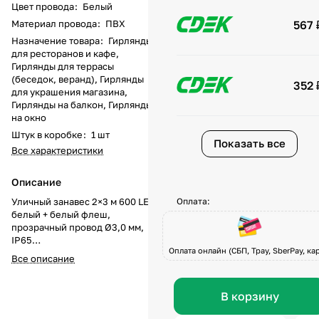
Цвет провода
:
Белый
Материал провода
:
ПВХ
567 
Назначение товара
:
Гирлянды
для ресторанов и кафе,
Гирлянды для террасы
(беседок, веранд), Гирлянды
352 
для украшения магазина,
Гирлянды на балкон, Гирлянды
на окно
Штук в коробке
:
1 шт
Показать все
Все характеристики
Описание
Уличный занавес 2×3 м 600 LED
Оплата:
белый + белый флеш,
прозрачный провод Ø3,0 мм,
IP65
Оплата онлайн (СБП, Tpay, SberPay, кар
Уличный занавес 2×3 метра с
Все описание
600 светодиодами белого
свечения с эффектом флеш —
это стильное и универсальное
В корзину
решение для праздничного
декора фасадов, окон и витрин.