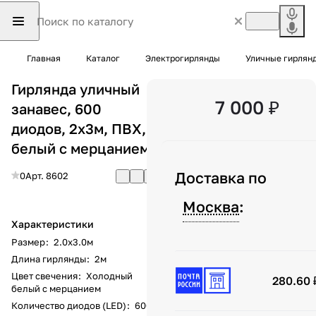
Главная
Каталог
Электрогирлянды
Уличные гирлян
Гирлянда уличный
7 000 ₽
занавес, 600
диодов, 2x3м, ПВХ,
белый с мерцанием
Доставка по
0
Арт.
8602
Москва
:
Характеристики
Размер
:
2.0х3.0м
Длина гирлянды
:
2м
Цвет свечения
:
Холодный
280.60 
белый с мерцанием
Количество диодов (LED)
:
600