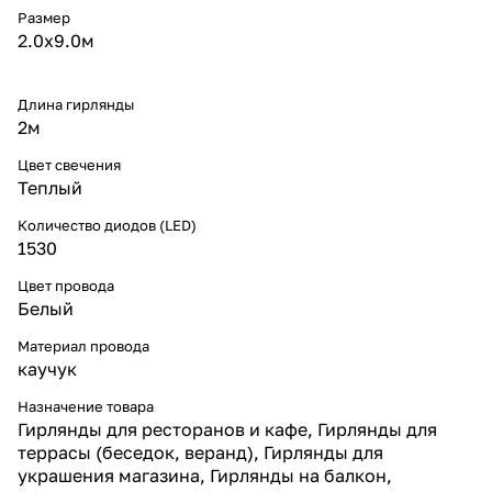
Преимущества белого кабеля
Размер
Белый кабель гармонирует со
2.0х9.0м
светлыми фасадами и
витринами, сливается со снегом
и архитектурными элементами.
Длина гирлянды
Днём он практически
2м
незаметен, а ночью
подчёркивает только тёплый
Цвет свечения
свет.
Теплый
Такой эффект востребован в
коммерческих инсталляциях и
Количество диодов (LED)
позволяет добиваться
1530
максимально аккуратного
оформления.
Цвет провода
Где использовать
Занавес подходит для фасадов,
Белый
окна, витрин, арок, террас и
новогодних ёлок.
Материал провода
Тёплая статика создаёт
каучук
атмосферу уюта и
гостеприимства, что делает
Назначение товара
модель популярной не только в
Гирлянды для ресторанов и кафе, Гирлянды для
частных проектах, но и для
террасы (беседок, веранд), Гирлянды для
украшения торговых центров,
украшения магазина, Гирлянды на балкон,
гостиниц и городских улиц.