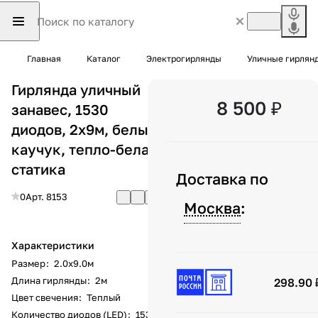
Главная
Каталог
Электрогирлянды
Уличные гирлян
Гирлянда уличный
8 500 ₽
занавес, 1530
диодов, 2x9м, белый
каучук, тепло-белая
статика
Доставка по
0
Арт.
8153
Москва
:
Характеристики
Размер
:
2.0х9.0м
Длина гирлянды
:
2м
298.90 
Цвет свечения
:
Теплый
Количество диодов (LED)
:
1530