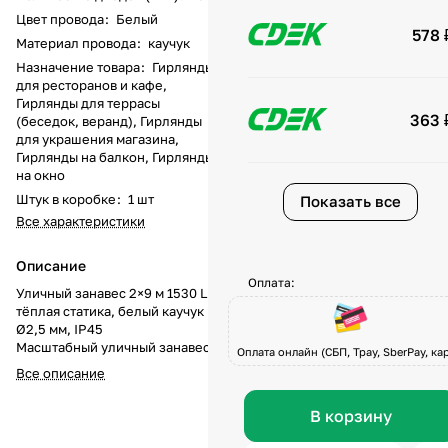
Цвет провода
:
Белый
578 
Материал провода
:
каучук
Назначение товара
:
Гирлянды
для ресторанов и кафе,
Гирлянды для террасы
363 
(беседок, веранд), Гирлянды
для украшения магазина,
Гирлянды на балкон, Гирлянды
на окно
Штук в коробке
:
1 шт
Показать все
Все характеристики
Описание
Оплата:
Уличный занавес 2×9 м 1530 LED
тёплая статика, белый каучук
Ø2,5 мм, IP45
Масштабный уличный занавес
Оплата онлайн (СБП, Tpay, SberPay, кар
шириной 2 метра и с длиной
Все описание
свисающих нитей 9 метров
оснащён 1530 тёплыми
В корзину
светодиодами, равномерно
распределёнными по 17 нитям с