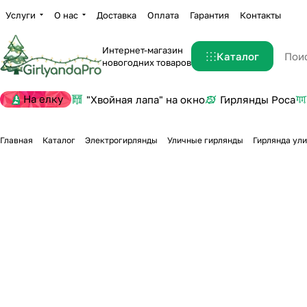
Услуги
О нас
Доставка
Оплата
Гарантия
Контакты
Интернет-магазин
Каталог
новогодних товаров
На елку
"Хвойная лапа" на окно
Гирлянды Роса
Главная
Каталог
Электрогирлянды
Уличные гирлянды
Гирлянда ул