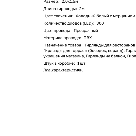
Размер
:
2.0х1.5м
Длина гирлянды
:
2м
Цвет свечения
:
Холодный белый с мерцанием
Количество диодов (LED)
:
300
Цвет провода
:
Прозрачный
Материал провода
:
ПВХ
Назначение товара
:
Гирлянды для ресторанов 
Гирлянды для террасы (беседок, веранд), Гирл
украшения магазина, Гирлянды на балкон, Гир
Штук в коробке
:
1 шт
Все характеристики