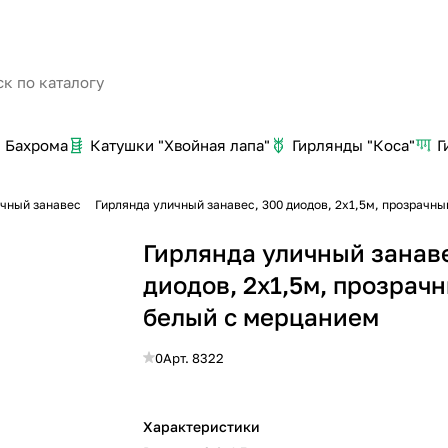
Бахрома
Катушки "Хвойная лапа"
Гирлянды "Коса"
Г
ичный занавес
Гирлянда уличный занавес, 300 диодов, 2x1,5м, прозрачны
Гирлянда уличный занаве
диодов, 2x1,5м, прозрачн
белый с мерцанием
0
Арт.
8322
Характеристики