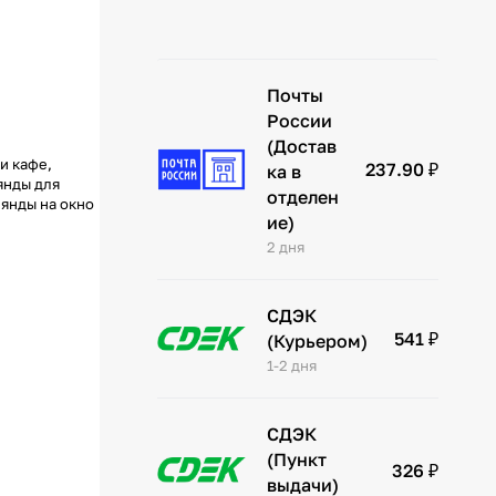
Почты
России
(Достав
и кафе,
237.90 ₽
ка в
янды для
отделен
лянды на окно
ие)
2 дня
СДЭК
541 ₽
(Курьером)
1-2 дня
СДЭК
(Пункт
326 ₽
выдачи)