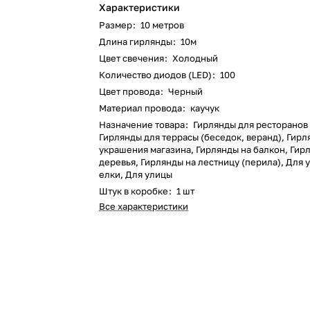
Характеристики
Размер
:
10 метров
Длина гирлянды
:
10м
Цвет свечения
:
Холодный
Количество диодов (LED)
:
100
Цвет провода
:
Черный
Материал провода
:
каучук
Назначение товара
:
Гирлянды для ресторанов 
Гирлянды для террасы (беседок, веранд), Гирл
украшения магазина, Гирлянды на балкон, Гир
деревья, Гирлянды на лестницу (перила), Для
елки, Для улицы
Штук в коробке
:
1 шт
Все характеристики