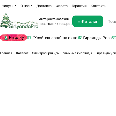
Услуги
О нас
Доставка
Оплата
Гарантия
Контакты
Интернет-магазин
Каталог
новогодних товаров
На елку
"Хвойная лапа" на окно
Гирлянды Роса
Главная
Каталог
Электрогирлянды
Уличные гирлянды
Гирлянда ули