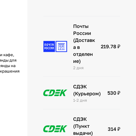
Почты
России
(Доставк
219.78 ₽
а в
отделен
и кафе,
янды для
ие)
лянды на
2 дня
 украшения
СДЭК
530 ₽
(Курьером)
1-2 дня
СДЭК
(Пункт
314 ₽
выдачи)