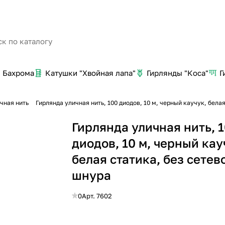
Бахрома
Катушки "Хвойная лапа"
Гирлянды "Коса"
Г
чная нить
Гирлянда уличная нить, 100 диодов, 10 м, черный каучук, бела
Гирлянда уличная нить, 
диодов, 10 м, черный кау
белая статика, без сетев
шнура
0
Арт.
7602