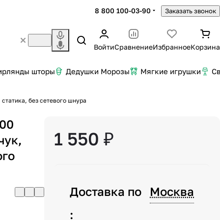
8 800 100-03-90
Заказать звонок
Войти
Сравнение
Избранное
Корзина
ирлянды шторы
Дедушки Морозы
Мягкие игрушки
С
я статика, без сетевого шнура
100
1 550 ₽
чук,
ого
Доставка по
Москва
: